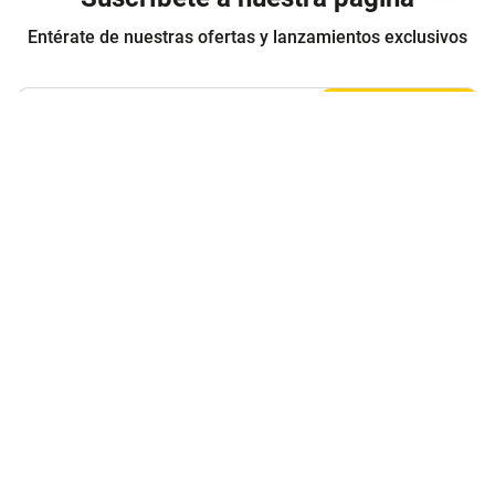
Entérate de nuestras ofertas y lanzamientos exclusivos
Registrarme
Acepto los
Términos y condiciones
y
Política de Privacidad
Contáctanos
Sobre Agaval
Servicio al cliente
Legales