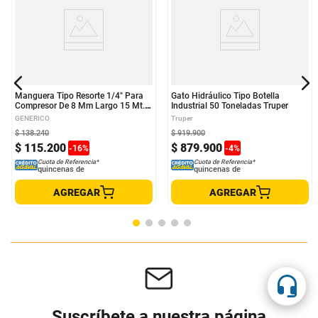
Manguera Tipo Resorte 1/4" Para
Gato Hidráulico Tipo Botella
Compresor De 8 Mm Largo 15 Mt.
Industrial 50 Toneladas Truper
Color Naranja
GENERICO
Truper
$
138
.
240
$
919
.
900
$
115
.
200
$
879
.
900
-
16
%
-
4
%
Cuota de Referencia*
Cuota de Referencia*
quincenas de
quincenas de
AGREGAR
AGREGAR
Suscríbete a nuestra página