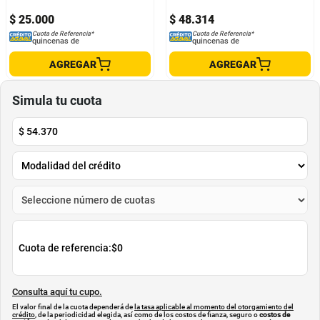
$
25
.
000
$
48
.
314
Cuota de Referencia*
Cuota de Referencia*
quincenas de
quincenas de
AGREGAR
AGREGAR
Simula tu cuota
$
54.370
Cuota de referencia:
$0
Consulta aquí tu cupo.
El valor final de la cuota dependerá de
la tasa aplicable al momento del otorgamiento del
crédito
, de la periodicidad elegida, así como de los costos de fianza, seguro o
costos de