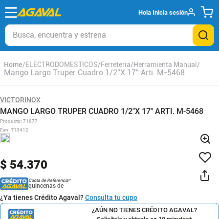
Hola
Inicia sesión
Busca, encuentra y estrena
ELECTRODOMESTICOS
Ferreteria
Herramienta Manual
Mango Largo Truper Cuadro 1/2"X 17" Arti. M-5468
VICTORINOX
MANGO LARGO TRUPER CUADRO 1/2"X 17" ARTI. M-5468
Producto
:
71877
Ean
:
T13412
$
54
.
370
Cuota de Referencia*
quincenas de
¿Ya tienes Crédito Agaval?
Consulta tu cupo
¿AÚN NO TIENES CRÉDITO AGAVAL?