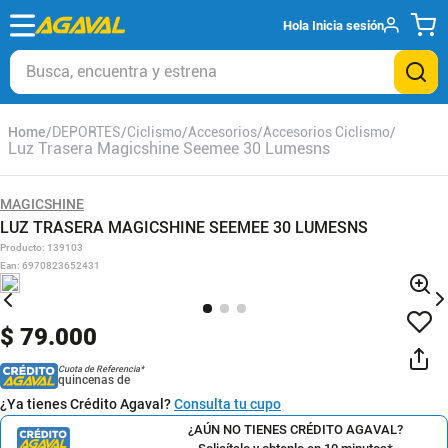
Hola
Inicia sesión
Busca, encuentra y estrena
DEPORTES
Ciclismo
Accesorios
Accesorios Ciclismo
Luz Trasera Magicshine Seemee 30 Lumesns
MAGICSHINE
LUZ TRASERA MAGICSHINE SEEMEE 30 LUMESNS
Producto
:
139103
Ean
:
6970823652431
$
79
.
000
Cuota de Referencia*
quincenas de
¿Ya tienes Crédito Agaval?
Consulta tu cupo
¿AÚN NO TIENES CRÉDITO AGAVAL?