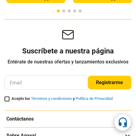
LIV
OAKLEY
$
74
.
000
$
37
.
000
$
1
.
109
.
900
-
50
%
Cuota de Referencia*
Cuota de Referencia*
quincenas de
quincenas de
AGREGAR
AGREGAR
Suscríbete a nuestra página
Entérate de nuestras ofertas y lanzamientos exclusivos
Registrarme