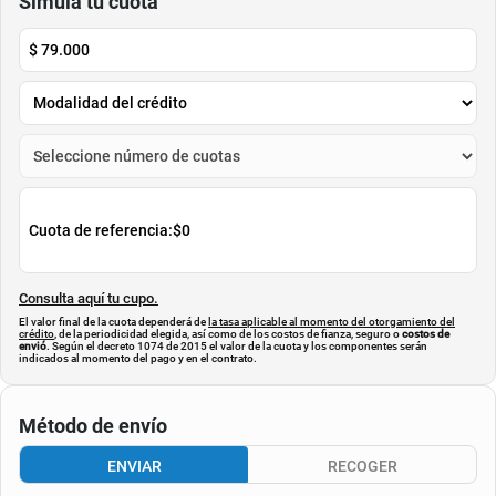
$
929
.
900
$
1
.
269
.
900
Cuota de Referencia*
Cuota de Referencia*
quincenas de
quincenas de
AGREGAR
AGREGAR
Simula tu cuota
$
79.000
Cuota de referencia:
$0
Consulta aquí tu cupo.
El valor final de la cuota dependerá de
la tasa aplicable al momento del otorgamiento del
crédito
, de la periodicidad elegida, así como de los costos de fianza, seguro o
costos de