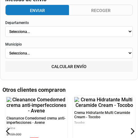
Consulta aquí tu cupo.
El valor final de la cuota dependerá de
la tasa aplicable al momento del otorgamiento del
crédito
, de la periodicidad elegida, así como de los costos de fianza, seguro o
costos de
envió
. Según el decreto 1074 de 2015 el valor de la cuota y los componentes serán
indicados al momento del pago y en el contrato.
Método de envío
ENVIAR
RECOGER
Departamento
Municipio
CALCULAR ENVÍO
Otros clientes compraron