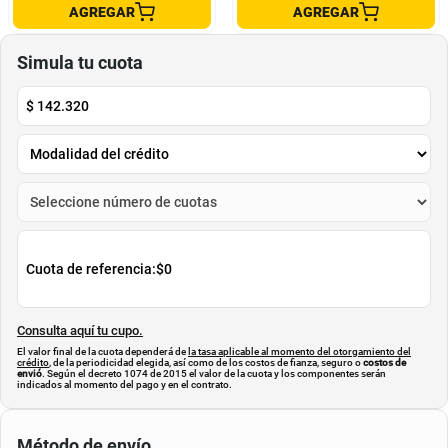
imperfecciones - Avene
Cream - Tocobo
Avène
Tocobo
$
159
.
000
$
111
.
300
$
129
.
948
-
30
%
Cuota de Referencia*
Cuota de Referencia*
quincenas de
quincenas de
AGREGAR
AGREGAR
Simula tu cuota
$
142.320
Cuota de referencia:
$0