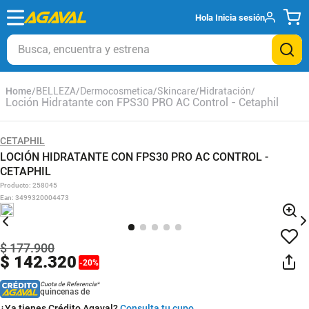
Hola
Inicia sesión
Busca, encuentra y estrena
BELLEZA
Dermocosmetica
Skincare
Hidratación
Loción Hidratante con FPS30 PRO AC Control - Cetaphil
CETAPHIL
LOCIÓN HIDRATANTE CON FPS30 PRO AC CONTROL -
CETAPHIL
Producto
:
258045
Ean
:
3499320004473
$
177
.
900
$
142
.
320
-
20
%
Cuota de Referencia*
quincenas de
¿Ya tienes Crédito Agaval?
Consulta tu cupo