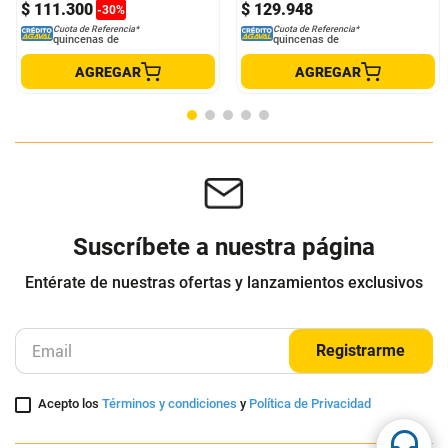
Crema Hidratante Multi Ceramide
Cream - Tocobo
Cleanance Comedomed crema anti-
imperfecciones - Avene
Tocobo
Avène
$
159
.
000
$
111
.
300
$
129
.
948
-
30
%
Cuota de Referencia*
Cuota de Referencia*
quincenas de
quincenas de
AGREGAR
AGREGAR
Suscríbete a nuestra página
Entérate de nuestras ofertas y lanzamientos exclusivos