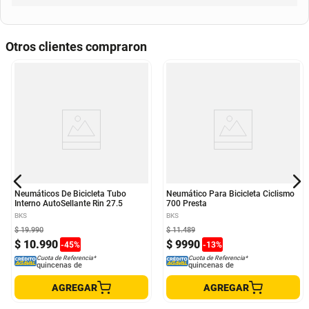
Otros clientes compraron
Neumáticos De Bicicleta Tubo
Neumático Para Bicicleta Ciclismo
Interno AutoSellante Rin 27.5
700 Presta
BKS
BKS
$
19
.
990
$
11
.
489
$
10
.
990
$
9990
-
45
%
-
13
%
Cuota de Referencia*
Cuota de Referencia*
quincenas de
quincenas de
AGREGAR
AGREGAR