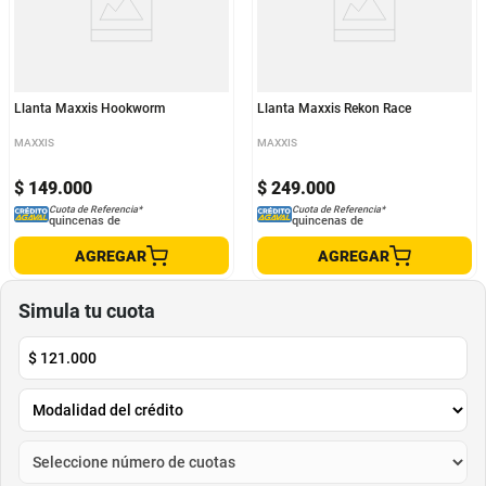
Llanta Maxxis Hookworm
Llanta Maxxis Rekon Race
MAXXIS
MAXXIS
$
149
.
000
$
249
.
000
Cuota de Referencia*
Cuota de Referencia*
quincenas de
quincenas de
AGREGAR
AGREGAR
Simula tu cuota
$
121.000