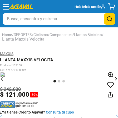
Hola
Inicia sesión
Busca, encuentra y estrena
DEPORTES
Ciclismo
Componentes
Llantas Bicicleta
Llanta Maxxis Velocita
MAXXIS
LLANTA MAXXIS VELOCITA
Producto
:
139108
Ean
:
4717784040424
$
242
.
000
$
121
.
000
-
50
%
Cuota de Referencia*
quincenas de
¿Ya tienes Crédito Agaval?
Consulta tu cupo