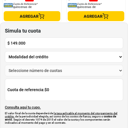
Llanta Maxxis High Road
Llanta Maxxis High Road
MAXXIS
MAXXIS
$
285
.
000
$
279
.
000
$
199
.
500
$
195
.
300
-
30
%
-
30
%
Cuota de Referencia*
Cuota de Referencia*
quincenas de
quincenas de
AGREGAR
AGREGAR
Simula tu cuota
$
149.000