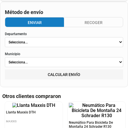
Cuota de referencia:
$0
Consulta aquí tu cupo.
El valor final de la cuota dependerá de
la tasa aplicable al momento del otorgamiento del
crédito
, de la periodicidad elegida, así como de los costos de fianza, seguro o
costos de
envió
. Según el decreto 1074 de 2015 el valor de la cuota y los componentes serán
indicados al momento del pago y en el contrato.
Método de envío
ENVIAR
RECOGER
Departamento
Municipio
CALCULAR ENVÍO