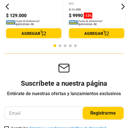
Otros clientes compraron
Llanta Maxxis DTH
Neumático Para Bicicleta De
Montaña 24 Schrader R130
MAXXIS
BKS
$
11
.
489
$
129
.
000
$
9990
-
13
%
Cuota de Referencia*
Cuota de Referencia*
quincenas de
quincenas de
AGREGAR
AGREGAR