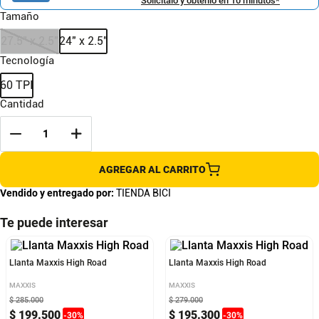
Solicítalo y obtenlo en 10 minutos*
Tamaño
27.5" x 2.5"
24" x 2.5"
Tecnología
60 TPI
Cantidad
AGREGAR AL CARRITO
Vendido y entregado por:
TIENDA BICI
Te puede interesar