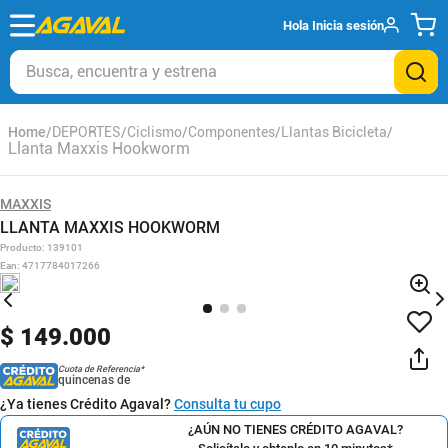
Hola
Inicia sesión
Busca, encuentra y estrena
DEPORTES
Ciclismo
Componentes
Llantas Bicicleta
Llanta Maxxis Hookworm
MAXXIS
LLANTA MAXXIS HOOKWORM
Producto
:
139101
Ean
:
4717784017266
$
149
.
000
Cuota de Referencia*
quincenas de
¿Ya tienes Crédito Agaval?
Consulta tu cupo
¿AÚN NO TIENES CRÉDITO AGAVAL?