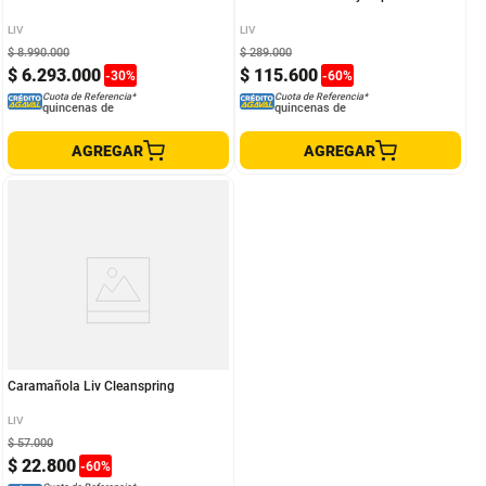
LIV
LIV
$
8
.
990
.
000
$
289
.
000
$
6
.
293
.
000
$
115
.
600
-
30
%
-
60
%
Cuota de Referencia*
Cuota de Referencia*
quincenas de
quincenas de
AGREGAR
AGREGAR
Caramañola Liv Cleanspring
LIV
$
57
.
000
$
22
.
800
-
60
%