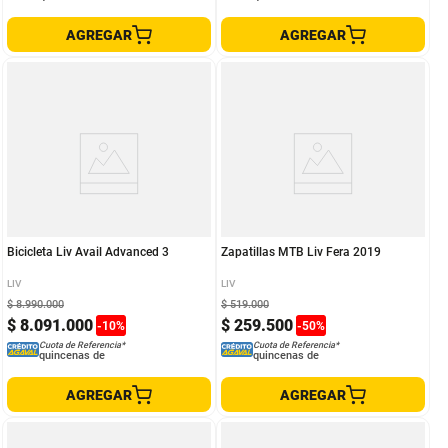
AGREGAR
AGREGAR
Bicicleta Liv Avail Advanced 3
Zapatillas MTB Liv Fera 2019
LIV
LIV
$
8
.
990
.
000
$
519
.
000
$
8
.
091
.
000
$
259
.
500
-
10
%
-
50
%
Cuota de Referencia*
Cuota de Referencia*
quincenas de
quincenas de
AGREGAR
AGREGAR