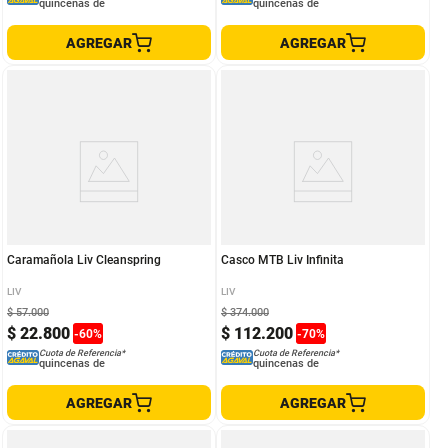
quincenas de
quincenas de
AGREGAR
AGREGAR
Caramañola Liv Cleanspring
Casco MTB Liv Infinita
LIV
LIV
$
57
.
000
$
374
.
000
$
22
.
800
$
112
.
200
-
60
%
-
70
%
Cuota de Referencia*
Cuota de Referencia*
quincenas de
quincenas de
AGREGAR
AGREGAR