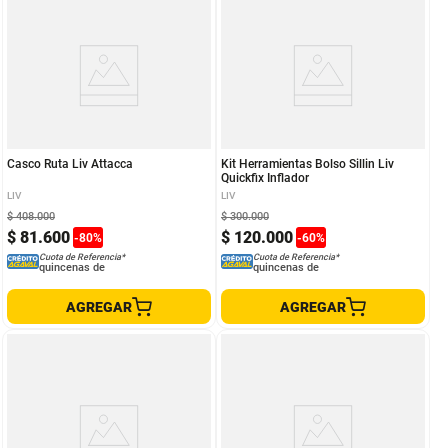
Casco Ruta Liv Attacca
Kit Herramientas Bolso Sillin Liv
Quickfix Inflador
LIV
LIV
$
408
.
000
$
300
.
000
$
81
.
600
$
120
.
000
-
80
%
-
60
%
Cuota de Referencia*
Cuota de Referencia*
quincenas de
quincenas de
AGREGAR
AGREGAR