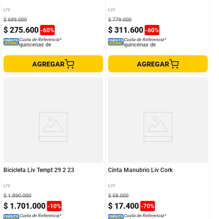
LIV
LIV
$
689
.
000
$
779
.
000
$
275
.
600
$
311
.
600
-
60
%
-
60
%
Cuota de Referencia*
Cuota de Referencia*
quincenas de
quincenas de
AGREGAR
AGREGAR
Bicicleta Liv Tempt 29 2 23
Cinta Manubrio Liv Cork
LIV
LIV
$
1
.
890
.
000
$
58
.
000
$
1
.
701
.
000
$
17
.
400
-
10
%
-
70
%
Cuota de Referencia*
Cuota de Referencia*