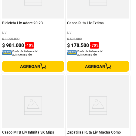
Bicicleta Liv Adore 20 23
Casco Ruta Liv Extima
LIV
LIV
$
1
.
090
.
000
$
595
.
000
$
981
.
000
$
178
.
500
-
10
%
-
70
%
Cuota de Referencia*
Cuota de Referencia*
quincenas de
quincenas de
AGREGAR
AGREGAR
Casco MTB Liv Infinita SX Mips
Zapatillas Ruta Liv Macha Comp