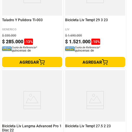
Taladro Y Pulidora Tl-003
Bicicleta Liv Tempt 29 3 23
GENERICO
LIV
$
330
.
000
$
1
.
690
.
000
$
285
.
000
$
1
.
521
.
000
-
13
%
-
10
%
Cuota de Referencia*
Cuota de Referencia*
quincenas de
quincenas de
AGREGAR
AGREGAR
Bicicleta Liv Langma Advanced Pro 1
Bicicleta Liv Tempt 27.5 2 23
Disc 22