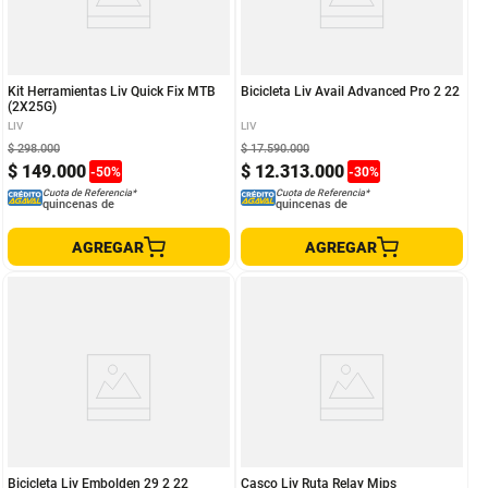
Kit Herramientas Liv Quick Fix MTB
Bicicleta Liv Avail Advanced Pro 2 22
(2X25G)
LIV
LIV
$
298
.
000
$
17
.
590
.
000
$
149
.
000
$
12
.
313
.
000
-
50
%
-
30
%
Cuota de Referencia*
Cuota de Referencia*
quincenas de
quincenas de
AGREGAR
AGREGAR
Bicicleta Liv Embolden 29 2 22
Casco Liv Ruta Relay Mips