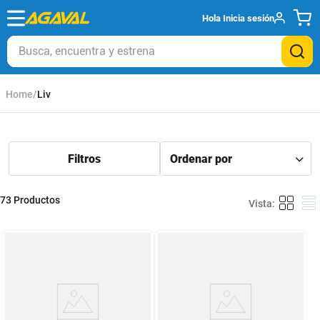
Hola
Inicia sesión
Busca, encuentra y estrena
Liv
73
Productos