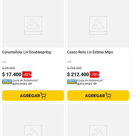
Caramañola Liv Doublespring
Casco Ruta Liv Extima Mips
LIV
LIV
$
29
.
000
$
708
.
000
$
17
.
400
$
212
.
400
-
40
%
-
70
%
Cuota de Referencia*
Cuota de Referencia*
quincenas de
quincenas de
AGREGAR
AGREGAR