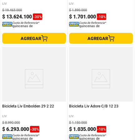
LIV
LIV
$
19
.
463
.
000
$
1
.
890
.
000
$
13
.
624
.
100
$
1
.
701
.
000
-
30
%
-
10
%
Cuota de Referencia*
Cuota de Referencia*
quincenas de
quincenas de
AGREGAR
AGREGAR
Bicicleta Liv Embolden 29 2 22
Bicicleta Liv Adore C/B 12 23
LIV
LIV
$
8
.
990
.
000
$
1
.
150
.
000
$
6
.
293
.
000
$
1
.
035
.
000
-
30
%
-
10
%
Cuota de Referencia*
Cuota de Referencia*
quincenas de
quincenas de