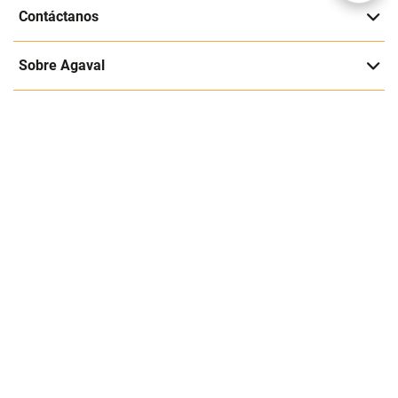
Suscríbete a nuestra página
Entérate de nuestras ofertas y lanzamientos exclusivos
Registrarme
Acepto los
Términos y condiciones
y
Política de Privacidad
Contáctanos
Sobre Agaval
Servicio al cliente
Legales