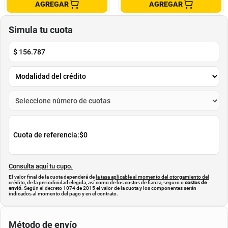
Multifuncional 20v Pretul
Pretul
Truper
$
469
.
900
$
219
.
900
$
439
.
900
$
189
.
900
-
6
%
-
13
%
Cuota de Referencia*
Cuota de Referencia*
quincenas de
quincenas de
AGREGAR
AGREGAR
Simula tu cuota
$
156.787
Cuota de referencia:
$0
Consulta aquí tu cupo.