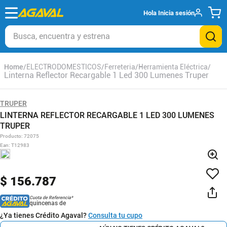
Hola
Inicia sesión
Busca, encuentra y estrena
ELECTRODOMESTICOS
Ferreteria
Herramienta Eléctrica
Linterna Reflector Recargable 1 Led 300 Lumenes Truper
TRUPER
LINTERNA REFLECTOR RECARGABLE 1 LED 300 LUMENES
TRUPER
Producto
:
72075
Ean
:
T12983
$
156
.
787
Cuota de Referencia*
quincenas de
¿Ya tienes Crédito Agaval?
Consulta tu cupo