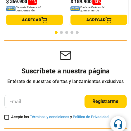
Pistola Para Pintar Eléctrica De 600
Taladro Percutor Rotomartillo 1/2
W Truper Original
Profesional Truper 650W
Truper
Truper
$
419
.
890
$
219
.
900
$
369
.
900
$
189
.
900
-
11
%
-
13
%
Cuota de Referencia*
Cuota de Referencia*
quincenas de
quincenas de
AGREGAR
AGREGAR