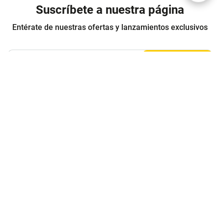
Suscríbete a nuestra página
Entérate de nuestras ofertas y lanzamientos exclusivos
Registrarme
Acepto los
Términos y condiciones
y
Política de Privacidad
Contáctanos
Sobre Agaval
Servicio al cliente
Legales