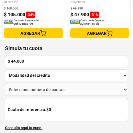
Construcción
GENERICO
GENERICO
$
160
.
000
$
69
.
990
$
105
.
000
$
47
.
900
-
34
%
-
31
%
Cuota de Referencia*
Cuota de Referencia*
quincenas de
quincenas de
AGREGAR
AGREGAR
Simula tu cuota
$
44.000
Cuota de referencia:
$0
Consulta aquí tu cupo.