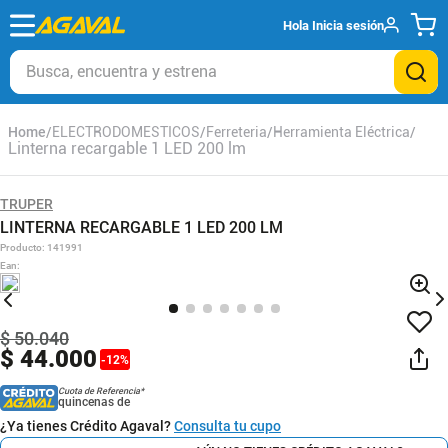
Hola
Inicia sesión
Busca, encuentra y estrena
ELECTRODOMESTICOS
Ferreteria
Herramienta Eléctrica
Linterna recargable 1 LED 200 lm
TRUPER
LINTERNA RECARGABLE 1 LED 200 LM
Producto
:
141991
Ean
:
$
50
.
040
$
44
.
000
-
12
%
Cuota de Referencia*
quincenas de
¿Ya tienes Crédito Agaval?
Consulta tu cupo