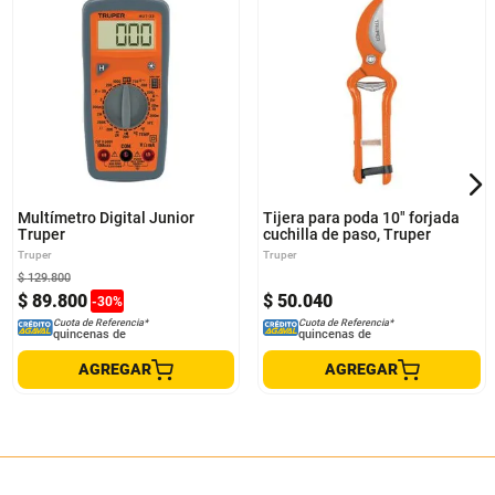
Multímetro Digital Junior
Tijera para poda 10" forjada
Truper
cuchilla de paso, Truper
Truper
Truper
$
129
.
800
$
89
.
800
$
50
.
040
-
30
%
Cuota de Referencia*
Cuota de Referencia*
quincenas de
quincenas de
AGREGAR
AGREGAR