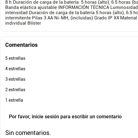
8 h Duración de carga de la batería: 5 horas (alto), 6.5 horas (
$
60
.
000
$
49
-
10
%
Banda elástica ajustable INFORMACIÓN TÉCNICA Luminosidad 340
Cuota de Referencia*
intensidad Duración de carga de la batería 5 horas (alto), 6.5 
quincenas de
intermitente Pilas 3 AA Ni-MH, (incluidas) Grado IP X4 Materia
AGREGAR
individual Blíster
Comentarios
5 estrellas
4 estrellas
3 estrellas
2 estrellas
1 estrella
Por favor, inicie sesión para escribir un comentario
Sin comentarios.