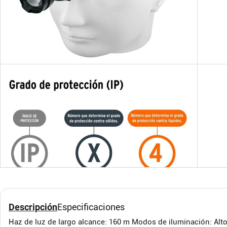
Cortador Profesional De
Escal
Tubo De Cobre 1.1/8''
Vidr
Peld
Truper
ESCAL
E. C
Descripción
Especificaciones
Haz de luz de largo alcance: 160 m Modos de iluminación: Alto
$
67
.
295