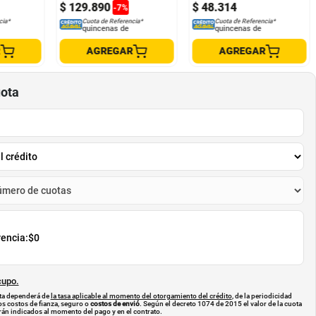
$
129
.
890
$
48
.
314
-
7
%
cia*
Cuota de Referencia*
Cuota de Referencia*
quincenas de
quincenas de
R
AGREGAR
AGREGAR
uota
rencia:
$0
cupo.
uota dependerá de
la tasa aplicable al momento del otorgamiento del crédito
, de la periodicidad
os costos de fianza, seguro o
costos de envió
. Según el decreto 1074 de 2015 el valor de la cuota
án indicados al momento del pago y en el contrato.