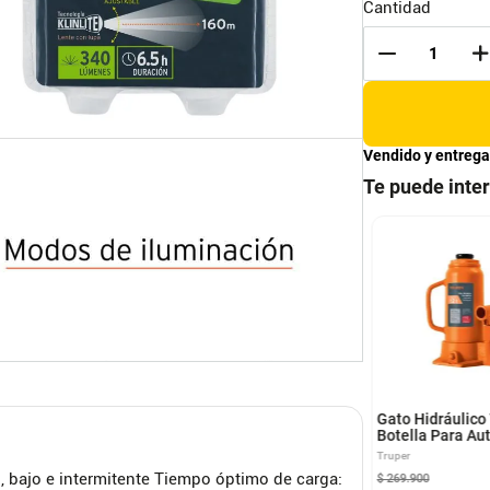
Cantidad
Vendido y entrega
Te puede inte
era Tijera Fibra De
Manguera Hidrolavadora
io Semiprofesional 4
De Presion
años 1.2 mt/114 kg
ERAS DE COLOMBIA
GENERICO
olombia
Gato Hidráulico
Botella Para Au
Camioneta 12 T
Truper
Truper
, bajo e intermitente Tiempo óptimo de carga:
$
199
.
800
$
269
.
900