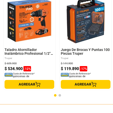
Taladro Atornillador
Juego De Brocas Y Puntas 100
Inalámbrico Profesional 1/2"
Piezas Truper
Recargable 20V Truper
Truper
Truper
$
609
.
900
$
144
.
900
$
534
.
900
$
119
.
890
-
12
%
-
17
%
Cuota de Referencia*
Cuota de Referencia*
quincenas de
quincenas de
AGREGAR
AGREGAR