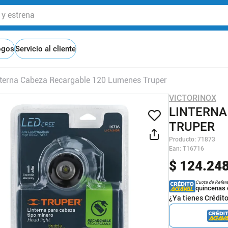
 estrena
ogos
Servicio al cliente
nterna Cabeza Recargable 120 Lumenes Truper
VICTORINOX
LINTERNA
TRUPER
Producto
:
71873
Ean
:
T16716
$
124
.
24
Cuota de Refer
quincenas 
¿Ya tienes Crédit