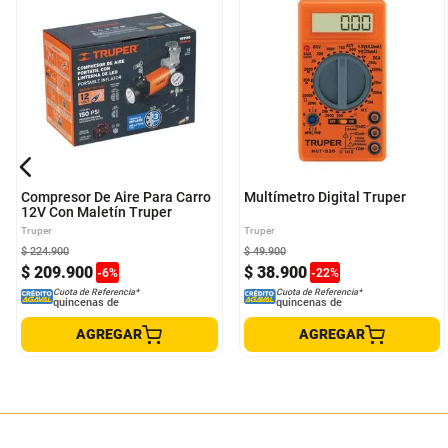
Compresor De Aire Para Carro
Multímetro Digital Truper
12V Con Maletín Truper
Truper
Truper
$
224
.
900
$
49
.
900
$
209
.
900
$
38
.
900
-
6
%
-
22
%
Cuota de Referencia*
Cuota de Referencia*
quincenas de
quincenas de
AGREGAR
AGREGAR