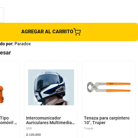
AGREGAR AL CARRITO
do por:
Paradox
resar
 Tipo
Intercomunicador
Tenaza para carpintero
tomóvil Y
Auriculares Multimedia
10", Truper
oneladas
Bluetooth Para Casco
Q08
Truper
Moto Impermeable Q08 -
$
139
.
890
Radio Fm