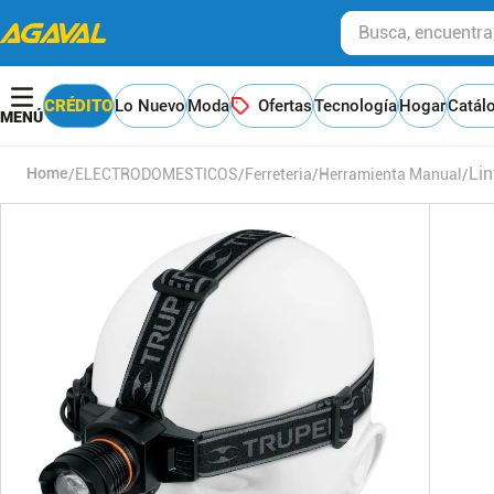
Busca, encuentra y
CRÉDITO
Lo Nuevo
Moda
Ofertas
Tecnología
Hogar
Catál
Li
ELECTRODOMESTICOS
Ferreteria
Herramienta Manual