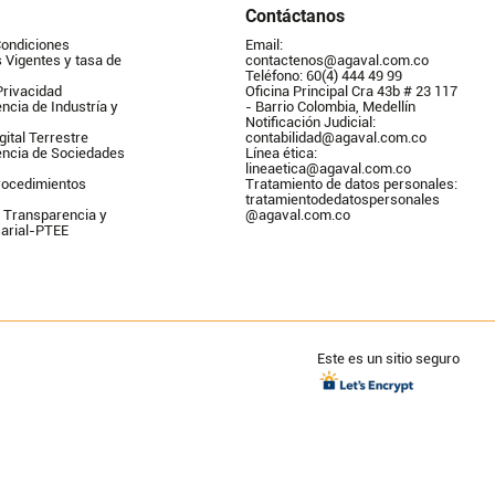
Contáctanos
Condiciones
Email: 
Vigentes y tasa de 
contactenos@agaval.com.co
Teléfono: 60(4) 444 49 99
Privacidad
Oficina Principal Cra 43b # 23 117 
ncia de Industría y 
- Barrio Colombia, Medellín
Notificación Judicial: 
gital Terrestre
contabilidad@agaval.com.co
encia de Sociedades
Línea ética: 
lineaetica@agaval.com.co 
ocedimientos 
Tratamiento de datos personales: 
tratamientodedatospersonales        
 Transparencia y 
@agaval.com.co
arial-PTEE
Este es un sitio seguro