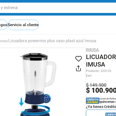
 estrena
ogos
Servicio al cliente
Licuadora powermix plus vaso plast azul Imusa
oras
IMUSA
LICUADOR
IMUSA
Producto
:
220133
Ean
:
$
149
.
900
$
100
.
90
Cuota de Refer
quincenas 
¿Ya tienes Crédit