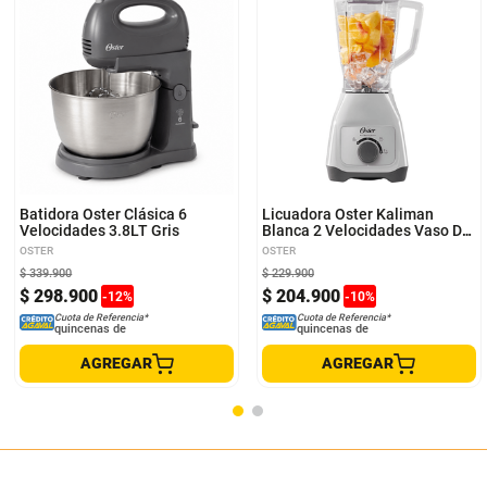
Batidora Oster Clásica 6
Licuadora Oster Kaliman
Velocidades 3.8LT Gris
Blanca 2 Velocidades Vaso De
Plástico
OSTER
OSTER
$
339
.
900
$
229
.
900
$
298
.
900
$
204
.
900
-
12
%
-
10
%
Cuota de Referencia*
Cuota de Referencia*
quincenas de
quincenas de
AGREGAR
AGREGAR