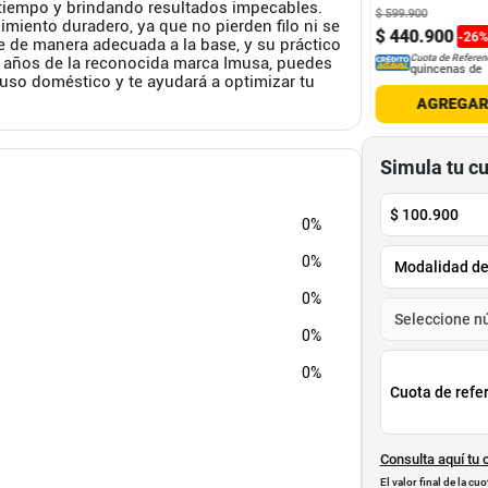
 tiempo y brindando resultados impecables.
900
$
599
.
900
miento duradero, ya que no pierden filo ni se
9
.
900
$
339
.
900
$
440
.
900
-
36
%
-
26
te de manera adecuada a la base, y su práctico
Cuota de Referencia*
Cuota de Referencia*
Cuota de Referen
 2 años de la reconocida marca Imusa, puedes
quincenas de
quincenas de
quincenas de
a uso doméstico y te ayudará a optimizar tu
AGREGAR
AGREGAR
AGREGA
Simula tu c
$
100.900
0%
0%
0%
0%
0%
Cuota de refe
Consulta aquí tu 
El valor final de la c