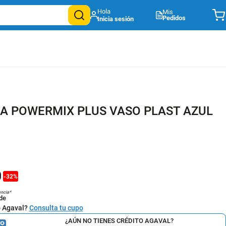
Mis
Pedidos
A POWERMIX PLUS VASO PLAST AZUL
0
-
32
%
encia*
de
o Agaval?
Consulta tu cupo
¿AÚN NO TIENES CRÉDITO AGAVAL?