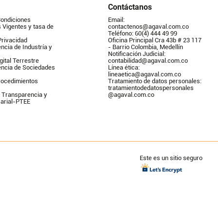
Contáctanos
Condiciones
Email: 
Vigentes y tasa de 
contactenos@agaval.com.co
Teléfono: 60(4) 444 49 99
Privacidad
Oficina Principal Cra 43b # 23 117 
ncia de Industría y 
- Barrio Colombia, Medellín
Notificación Judicial: 
gital Terrestre
contabilidad@agaval.com.co
encia de Sociedades
Línea ética: 
lineaetica@agaval.com.co 
ocedimientos 
Tratamiento de datos personales: 
tratamientodedatospersonales        
 Transparencia y 
@agaval.com.co
arial-PTEE
Este es un sitio seguro