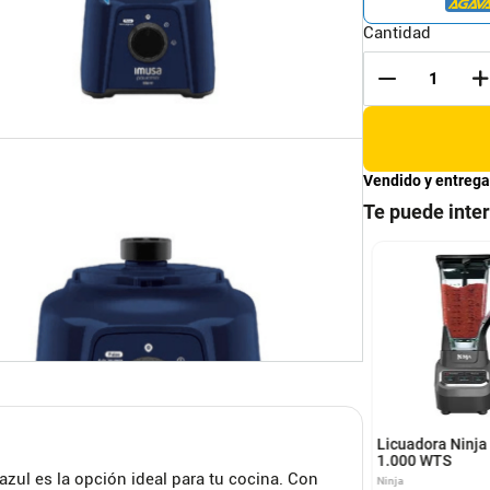
Cantidad
Vendido y entrega
Te puede inte
UADORA OSTER
Licuadora Clásica Oster
PEG 800W 6 VEL-
BLST4655 Silver
OSTER
Licuadora Ninja
1.000 WTS
zul es la opción ideal para tu cocina. Con
Ninja