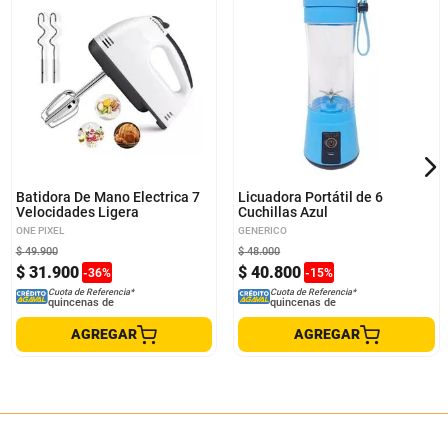
Batidora De Mano Electrica 7
Licuadora Portátil de 6
Velocidades Ligera
Cuchillas Azul
ONE PIXEL
GENERICO
$
49
.
900
$
48
.
000
$
31
.
900
$
40
.
800
-
36
%
-
15
%
Cuota de Referencia*
Cuota de Referencia*
quincenas de
quincenas de
AGREGAR
AGREGAR