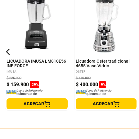
LICUADORA IMUSA LM810E56
Licuadora Oster tradicional
INF FORCE
4655 Vaso Vidrio
IMUSA
OSTER
$
225
.
900
$
440
.
000
$
159
.
900
$
400
.
000
-
29
%
-
9
%
Cuota de Referencia*
Cuota de Referencia*
quincenas de
quincenas de
AGREGAR
AGREGAR