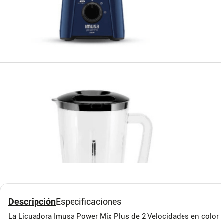
Licuadora Imusa Infiny
LIC
Force 600 Watts 1.75
BLST
Litros Negro
IMUSA
OSTER
Descripción
Especificaciones
La Licuadora Imusa Power Mix Plus de 2 Velocidades en color a