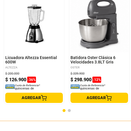
Licuadora Altezza Essential
Batidora Oster Clásica 6
600W
Velocidades 3.8LT Gris
ALTEZZA
OSTER
$
200
.
000
$
339
.
900
$
126
.
900
$
298
.
900
-
36
%
-
12
%
Cuota de Referencia*
Cuota de Referencia*
quincenas de
quincenas de
AGREGAR
AGREGAR