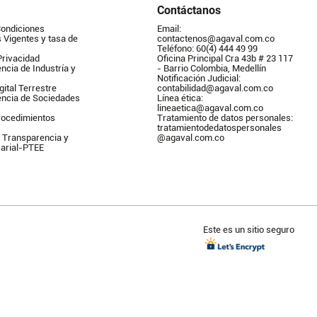
Contáctanos
Condiciones
Email: 
Vigentes y tasa de 
contactenos@agaval.com.co
Teléfono: 60(4) 444 49 99
Privacidad
Oficina Principal Cra 43b # 23 117 
ncia de Industría y 
- Barrio Colombia, Medellín
Notificación Judicial: 
gital Terrestre
contabilidad@agaval.com.co
encia de Sociedades
Línea ética: 
lineaetica@agaval.com.co 
ocedimientos 
Tratamiento de datos personales: 
tratamientodedatospersonales        
 Transparencia y 
@agaval.com.co
arial-PTEE
Este es un sitio seguro