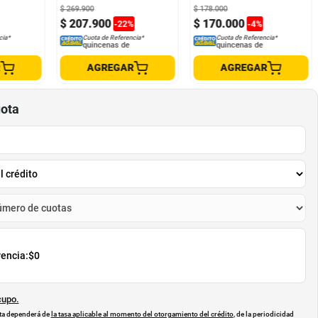
Ambar
$
269
.
900
$
178
.
000
$
207
.
900
$
170
.
000
-
22
%
-
4
%
cia*
Cuota de Referencia*
Cuota de Referencia*
quincenas de
quincenas de
R
AGREGAR
AGREGAR
uota
rencia:
$0
cupo.
uota dependerá de
la tasa aplicable al momento del otorgamiento del crédito
, de la periodicidad