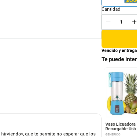
Cantidad
Vendido y entrega
Te puede inte
adora Clásica
LICUADORA OSTER
r® Con Perilla
BLSTPEG 800W 6 VEL-
nómica De 3
OSTER
cidades BLST4655
Vaso Licuadora 
Recargable Usb 
 hirviendo*, que te permite no esperar que los
GENERICO