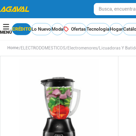
Busca, encuentra y
CRÉDITO
Lo Nuevo
Moda
Ofertas
Tecnología
Hogar
Catál
ELECTRODOMESTICOS
Electromenores
Licuadoras Y Batid