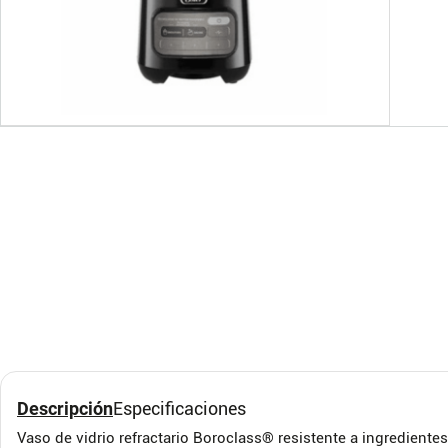
Licuadora Black+Decker
Licu
Pulverix BL1840MS Gris
Oste
Ergo
BLACK&DECKER
OSTER
Velo
Descripción
Especificaciones
Vaso de vidrio refractario Boroclass® resistente a ingredientes