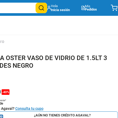
Mis
Pedidos
gro
 OSTER VASO DE VIDRIO DE 1.5LT 3
DES NEGRO
0
-
40
%
encia*
de
o Agaval?
Consulta tu cupo
¿AÚN NO TIENES CRÉDITO AGAVAL?