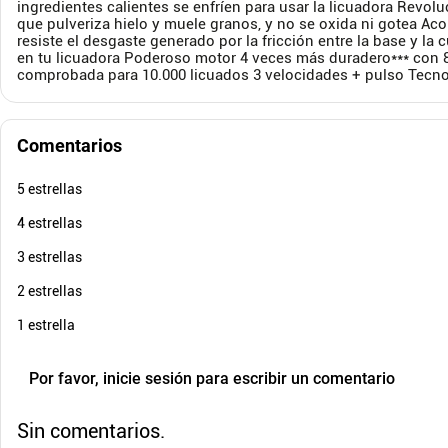
ingredientes calientes se enfríen para usar la licuadora Revolu
$
360
.
que pulveriza hielo y muele granos, y no se oxida ni gotea Ac
$
280
.
900
$
28
resiste el desgaste generado por la fricción entre la base y la 
Cuota de Referencia*
en tu licuadora Poderoso motor 4 veces más duradero*** con 8
quincenas de
comprobada para 10.000 licuados 3 velocidades + pulso Tecn
AGREGAR
Comentarios
5 estrellas
4 estrellas
3 estrellas
2 estrellas
1 estrella
Por favor, inicie sesión para escribir un comentario
Sin comentarios.