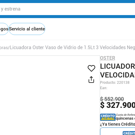
 estrena
ogos
Servicio al cliente
Licuadora Oster Vaso de Vidrio de 1.5Lt 3 Velocidades Ne
oras
OSTER
LICUADORA
VELOCIDA
Producto
:
220138
Ean
:
$
552
.
900
$
327
.
90
Cuota de Refer
quincenas 
¿Ya tienes Crédit