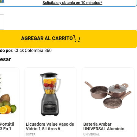
Solicítalo y obtenlo en 10 minutos*
AGREGAR AL CARRITO
do por:
Click Colombia 360
resar
Portátil
Licuadora Value Vaso de
Batería Ambar
3 En 1
Vidrio 1.5 Litros 6
UNIVERSAL Aluminio
Velocidades Gris
Antiadherente 4 Piezas
OSTER
UNIVERSAL