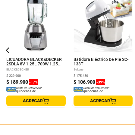
LICUADORA BLACK&DECKER
Batidora Eléctrico De Pie SC-
2SDLA 8V 1.25L 700W 1.25
133T
LITROS 8 VELOCIDADES +
BLACK&DECKER
Sokany
PULSO
$
229
.
900
$
175
.
450
$
189
.
900
$
106
.
900
-
17
%
-
39
%
Cuota de Referencia*
Cuota de Referencia*
quincenas de
quincenas de
AGREGAR
AGREGAR