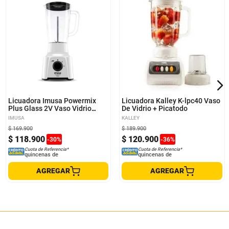
Licuadora Imusa Powermix
Licuadora Kalley K-lpc40 Vaso
Plus Glass 2V Vaso Vidrio
De Vidrio + Picatodo
Blanco
IMUSA
KALLEY
$
169
.
900
$
189
.
900
$
118
.
900
$
120
.
900
-
30
%
-
36
%
Cuota de Referencia*
Cuota de Referencia*
quincenas de
quincenas de
AGREGAR
AGREGAR