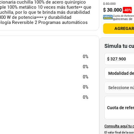
cionaria cuchilla 100% de acero quirúrgico
900
$
299
.
900
$
50
.
000
ople 100% metálico 10 veces más fuerte** que
7
.
900
$
189
.
900
$
30
.
000
-
20
%
-
36
%
-
40
%
cuchilla, por lo que te brinda más durabilidad
Cuota de Referencia*
Cuota de Referencia*
Cuota de Referen
00 W de potencia**** y durabilidad
quincenas de
quincenas de
quincenas de
ología Reversible 2 Programas automáticos
AGREGAR
AGREGAR
AGREGA
Simula tu c
0%
$
327.900
0%
0%
0%
0%
Cuota de refe
Consulta aquí tu 
El valor final de la c