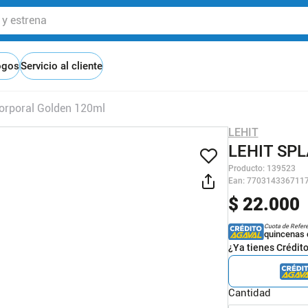
 estrena
ogos
Servicio al cliente
Corporal Golden 120ml
LEHIT
LEHIT SP
Producto
:
139523
Ean
:
770314336711
$
22
.
000
Cuota de Refer
quincenas 
¿Ya tienes Crédit
Cantidad