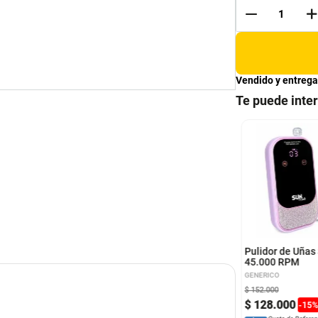
Vendido y entrega
Te puede inte
e Corporal Bell
Zensial Gel antibacterial
z Chocolate 115ML
caring heart 125ml
anz
Zensial
Pulidor de Uñas
45.000 RPM
GENERICO
$
152
.
000
.
000
$
13
.
000
$
128
.
000
-
15