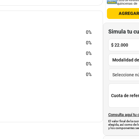
Cuota de Referencia*
Cuota de Referencia*
Cuota de Referen
quincenas de
quincenas de
quincenas de
AGREGAR
AGREGAR
AGREGA
Simula tu c
0%
0%
$
22.000
0%
0%
0%
Cuota de refe
Consulta aquí tu 
El valor final de la c
elegida, así como de l
y los componentes ser