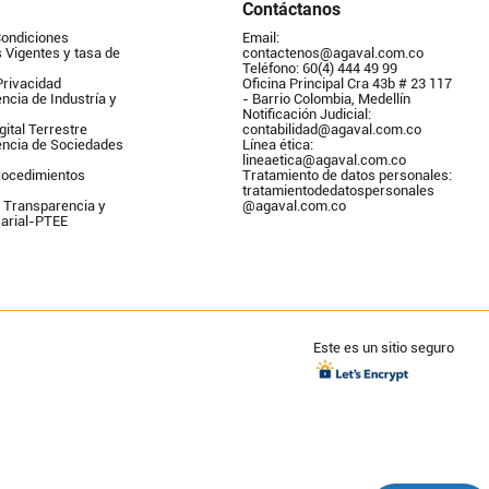
Contáctanos
Condiciones
Email: 
Vigentes y tasa de 
contactenos@agaval.com.co
Teléfono: 60(4) 444 49 99
Privacidad
Oficina Principal Cra 43b # 23 117 
ncia de Industría y 
- Barrio Colombia, Medellín
Notificación Judicial: 
gital Terrestre
contabilidad@agaval.com.co
encia de Sociedades
Línea ética: 
lineaetica@agaval.com.co 
ocedimientos 
Tratamiento de datos personales: 
tratamientodedatospersonales        
 Transparencia y 
@agaval.com.co
arial-PTEE
Este es un sitio seguro