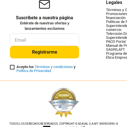
Legales
Términos y 
Promociones 
Suscríbete a nuestra página
financiación
Políticas de 
Entérate de nuestras ofertas y
Superintende
lanzamientos exclusivos
comercio
Televisión Di
Superintend
PACO Portal
Manual de Pr
SAGRILAFT
Registrarme
Programa de
Ética Empres
Acepto los
Términos y condiciones
y
Política de Privacidad
TODOS LOS DERECHOS RESERVADOS. COPYRIGHT © AGAVAL S.A NIT: 890903995-8