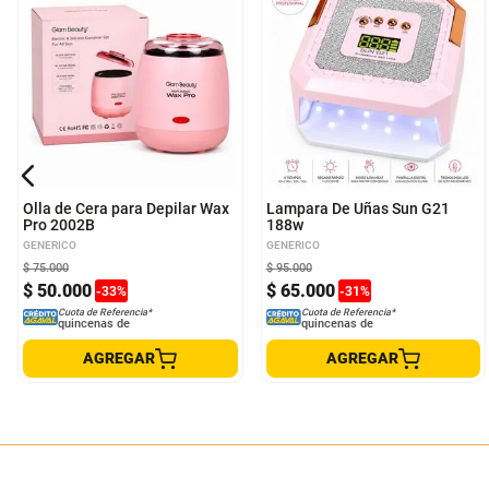
Olla de Cera para Depilar Wax
Lampara De Uñas Sun G21
Pro 2002B
188w
GENERICO
GENERICO
$
75
.
000
$
95
.
000
$
50
.
000
$
65
.
000
-
33
%
-
31
%
Cuota de Referencia*
Cuota de Referencia*
quincenas de
quincenas de
AGREGAR
AGREGAR