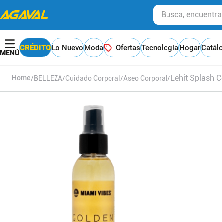
Busca, encuentra y
CRÉDITO
Lo Nuevo
Moda
Ofertas
Tecnología
Hogar
Catál
Lehit Splash 
BELLEZA
Cuidado Corporal
Aseo Corporal