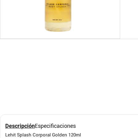
Desodorante Doble
Aceit
Efecto Babaria
Fran
Babaria
Bell Fr
Descripción
Especificaciones
$
24
.
000
$
13
Lehit Splash Corporal Golden 120ml