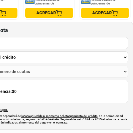
cia*
Cuota de Referencia*
Cuota de Referencia*
quincenas de
quincenas de
R
AGREGAR
AGREGAR
uota
rencia:
$0
cupo.
uota dependerá de
la tasa aplicable al momento del otorgamiento del crédito
, de la periodicidad
os costos de fianza, seguro o
costos de envió
. Según el decreto 1074 de 2015 el valor de la cuota
án indicados al momento del pago y en el contrato.