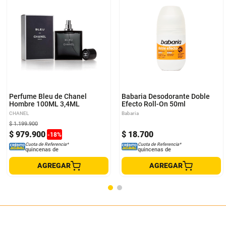
Perfume Bleu de Chanel
Babaria Desodorante Doble
Hombre 100ML 3,4ML
Efecto Roll-On 50ml
CHANEL
Babaria
$
1
.
199
.
900
$
979
.
900
$
18
.
700
-
18
%
Cuota de Referencia*
Cuota de Referencia*
quincenas de
quincenas de
AGREGAR
AGREGAR