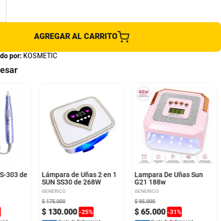
AGREGAR AL CARRITO
do por:
KOSMETIC
resar
 S-303 de
Lámpara de Uñas 2 en 1
Lampara De Uñas Sun
SUN SS30 de 268W
G21 188w
GENERICO
GENERICO
$
175
.
000
$
95
.
000
$
130
.
000
$
65
.
000
%
-
25
%
-
31
%