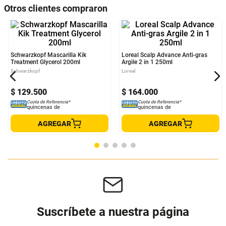
Municipio
CALCULAR ENVÍO
Otros clientes compraron
Schwarzkopf Mascarilla Kik
Loreal Scalp Advance Anti-gras
Treatment Glycerol 200ml
Argile 2 in 1 250ml
Schwarzkopf
Loreal
$
129
.
500
$
164
.
000
Cuota de Referencia*
Cuota de Referencia*
quincenas de
quincenas de
AGREGAR
AGREGAR