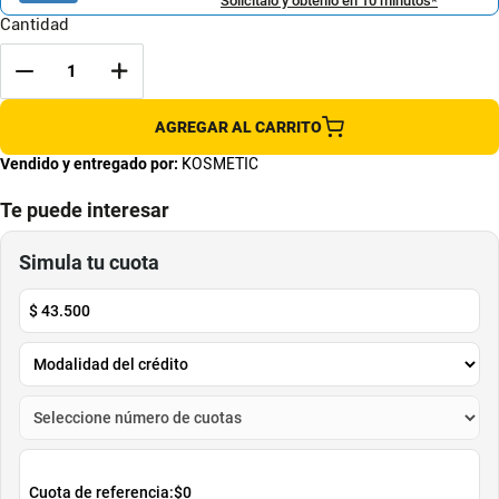
Solicítalo y obtenlo en 10 minutos*
Cantidad
AGREGAR AL CARRITO
Vendido y entregado por:
KOSMETIC
Te puede interesar
Cera De Peinar Ikt Wax Stick 75g
Ultra Verde Lavouche 300ml
IKT
Lavouche
$
37
.
000
$
35
.
000
Cuota de Referencia*
Cuota de Referencia*
quincenas de
quincenas de
AGREGAR
AGREGAR
Simula tu cuota