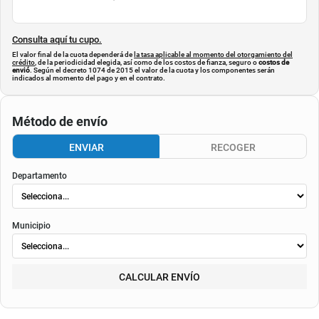
$
43.500
Cuota de referencia:
$0
Consulta aquí tu cupo.
El valor final de la cuota dependerá de
la tasa aplicable al momento del otorgamiento del
crédito
, de la periodicidad elegida, así como de los costos de fianza, seguro o
costos de
envió
. Según el decreto 1074 de 2015 el valor de la cuota y los componentes serán
indicados al momento del pago y en el contrato.
Método de envío
ENVIAR
RECOGER
Departamento