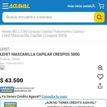
Hola
Inicia sesión
Busca, encuentra y estrena
BELLEZA
Cuidado Capilar
Tratamiento Capilar
Lehit Mascarilla Capilar Crespos 500g
LEHIT
LEHIT MASCARILLA CAPILAR CRESPOS 500G
Producto
:
139506
Ean
:
7703143374511
$
43
.
500
Cuota de Referencia*
quincenas de
¿Ya tienes Crédito Agaval?
Consulta tu cupo
¿AÚN NO TIENES CRÉDITO AGAVAL?