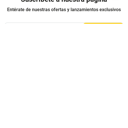
Entérate de nuestras ofertas y lanzamientos exclusivos
Registrarme
Acepto los
Términos y condiciones
y
Política de Privacidad
Contáctanos
Sobre Agaval
Servicio al cliente
Legales