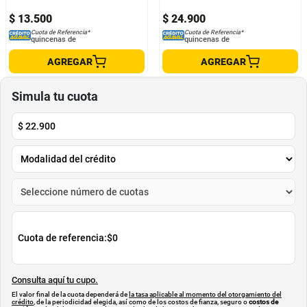
$
13
.
500
$
24
.
900
Cuota de Referencia*
Cuota de Referencia*
quincenas de
quincenas de
AGREGAR
AGREGAR
Simula tu cuota
$
22.900
Cuota de referencia:
$0
Consulta aquí tu cupo.
El valor final de la cuota dependerá de
la tasa aplicable al momento del otorgamiento del
crédito
, de la periodicidad elegida, así como de los costos de fianza, seguro o
costos de