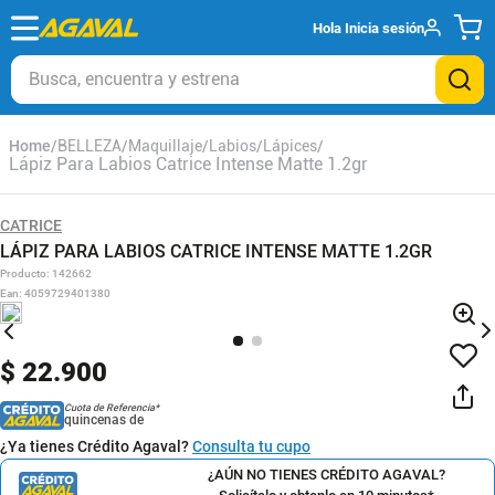
Hola
Inicia sesión
Busca, encuentra y estrena
BELLEZA
Maquillaje
Labios
Lápices
Lápiz Para Labios Catrice Intense Matte 1.2gr
CATRICE
LÁPIZ PARA LABIOS CATRICE INTENSE MATTE 1.2GR
Producto
:
142662
Ean
:
4059729401380
$
22
.
900
Cuota de Referencia*
quincenas de
¿Ya tienes Crédito Agaval?
Consulta tu cupo
¿AÚN NO TIENES CRÉDITO AGAVAL?