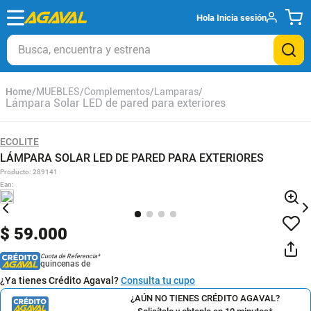
Hola
Inicia sesión
Busca, encuentra y estrena
MUEBLES
Complementos
Lamparas
Lámpara Solar LED de pared para exteriores
ECOLITE
LÁMPARA SOLAR LED DE PARED PARA EXTERIORES
Producto
:
289141
Ean
:
$
59
.
000
Cuota de Referencia*
quincenas de
¿Ya tienes Crédito Agaval?
Consulta tu cupo
¿AÚN NO TIENES CRÉDITO AGAVAL?