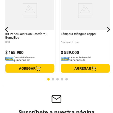
Kit Panel Solar Con Batería Y 3
Lámpara triángulo copper
Bombillos
3&D
Ambiente Living
$
165
.
900
$
589
.
000
Cuota de Referencia*
Cuota de Referencia*
quincenas de
quincenas de
AGREGAR
AGREGAR
Suscríbete a nuestra página