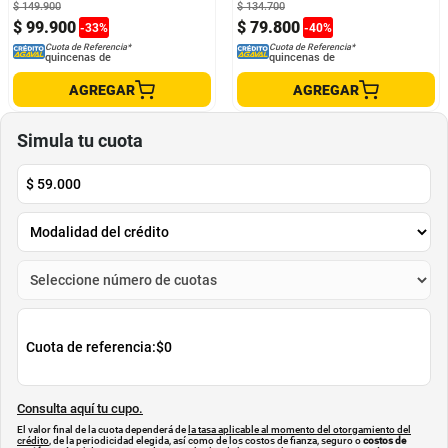
$
149
.
900
$
134
.
700
$
99
.
900
$
79
.
800
-
33
%
-
40
%
Cuota de Referencia*
Cuota de Referencia*
quincenas de
quincenas de
AGREGAR
AGREGAR
Simula tu cuota
$
59.000
Cuota de referencia:
$0
Consulta aquí tu cupo.
El valor final de la cuota dependerá de
la tasa aplicable al momento del otorgamiento del
crédito
, de la periodicidad elegida, así como de los costos de fianza, seguro o
costos de