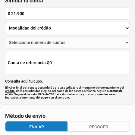
$
24
.
000
$
29
.
900
Cuota de Referencia*
Cuota de Referencia*
quincenas de
quincenas de
AGREGAR
AGREGAR
Simula tu cuota
$
21.900
Cuota de referencia:
$0
Consulta aquí tu cupo.
El valor final de la cuota dependerá de
la tasa aplicable al momento del otorgamiento del
crédito
, de la periodicidad elegida, así como de los costos de fianza, seguro o
costos de