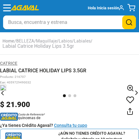
Hola
Inicia sesión
Busca, encuentra y estrena
BELLEZA
Maquillaje
Labios
Labiales
Labial Catrice Holiday Lips 3.5gr
CATRICE
LABIAL CATRICE HOLIDAY LIPS 3.5GR
Producto
:
216707
Ean
:
4059729490032
$
21
.
900
Cuota de Referencia*
quincenas de
¿Ya tienes Crédito Agaval?
Consulta tu cupo
¿AÚN NO TIENES CRÉDITO AGAVAL?