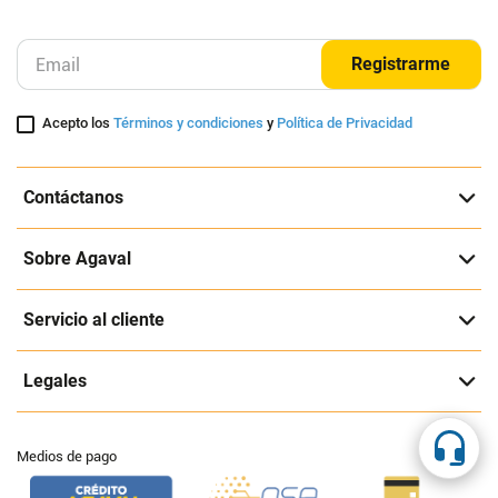
Essence
Catrice
$
16
.
900
$
21
.
900
Cuota de Referencia*
Cuota de Referencia*
quincenas de
quincenas de
AGREGAR
AGREGAR
Suscríbete a nuestra página
Entérate de nuestras ofertas y lanzamientos exclusivos
Registrarme
Acepto los
Términos y condiciones
y
Política de Privacidad