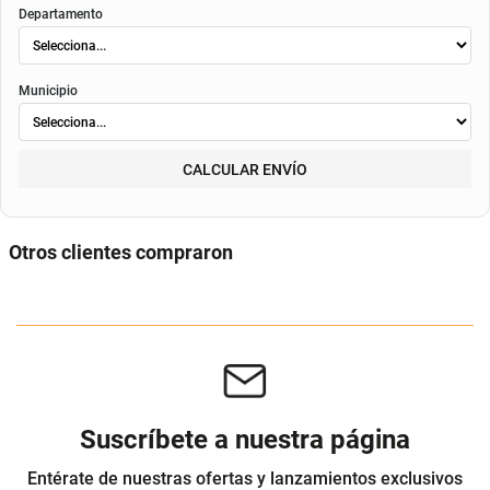
envió
. Según el decreto 1074 de 2015 el valor de la cuota y los componentes serán
indicados al momento del pago y en el contrato.
Método de envío
ENVIAR
RECOGER
Departamento
Municipio
CALCULAR ENVÍO
Otros clientes compraron
Labial Brillo Essence Glossy Glaze
Labial Catrice Care in Colours 3gr
19Gr