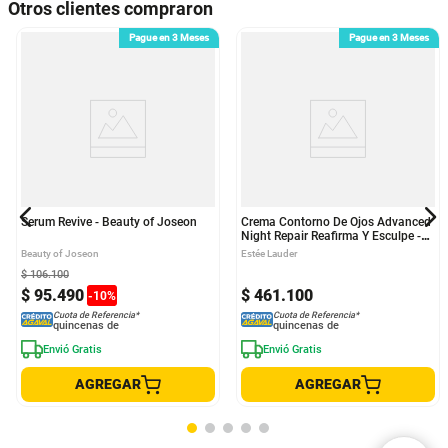
Otros clientes compraron
Pague en 3 Meses
Pague en 3 Meses
Serum Revive - Beauty of Joseon
Crema Contorno De Ojos Advanced
Night Repair Reafirma Y Esculpe -
Estee Lauder
Beauty of Joseon
Estée Lauder
$
106
.
100
$
95
.
490
$
461
.
100
-
10
%
Cuota de Referencia*
Cuota de Referencia*
quincenas de
quincenas de
Envió Gratis
Envió Gratis
AGREGAR
AGREGAR