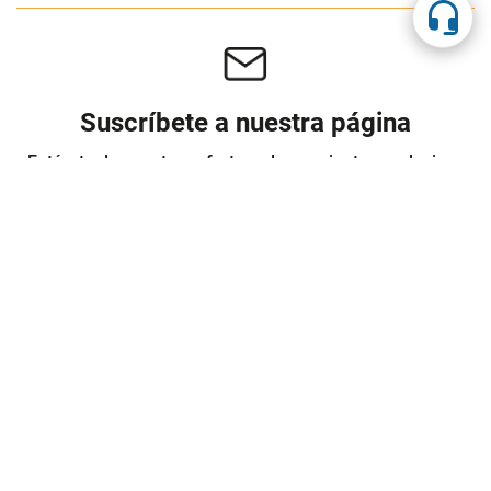
Suscríbete a nuestra página
Entérate de nuestras ofertas y lanzamientos exclusivos
Registrarme
Acepto los
Términos y condiciones
y
Política de Privacidad
Contáctanos
Sobre Agaval
Servicio al cliente