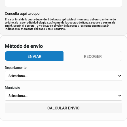
Consulta aquí tu cupo.
El valor final de la cuota dependerá de
la tasa aplicable al momento del otorgamiento del
crédito
, de la periodicidad elegida, así como de los costos de fianza, seguro o
costos de
envió
. Según el decreto 1074 de 2015 el valor de la cuota y los componentes serán
indicados al momento del pago y en el contrato.
Método de envío
ENVIAR
RECOGER
Departamento
Municipio
CALCULAR ENVÍO