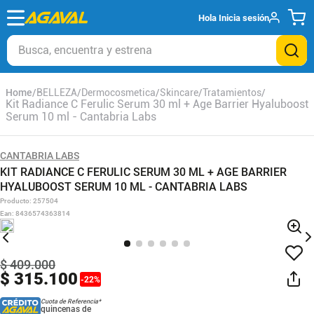
Hola
Inicia sesión
Busca, encuentra y estrena
BELLEZA
Dermocosmetica
Skincare
Tratamientos
Kit Radiance C Ferulic Serum 30 ml + Age Barrier Hyaluboost
Serum 10 ml - Cantabria Labs
CANTABRIA LABS
KIT RADIANCE C FERULIC SERUM 30 ML + AGE BARRIER
HYALUBOOST SERUM 10 ML - CANTABRIA LABS
Producto
:
257504
Ean
:
8436574363814
$
409
.
000
$
315
.
100
-
22
%
Cuota de Referencia*
quincenas de