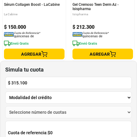
Sérum Collagen Boost - LaCabine
Gel Cremoso Teen Derm Az -
Isispharma
La Cabine
Isispharma
$
150
.
000
$
212
.
300
Cuota de Referencia*
Cuota de Referencia*
quincenas de
quincenas de
Envió Gratis
Envió Gratis
AGREGAR
AGREGAR
Simula tu cuota
$
315.100
Cuota de referencia:
$0