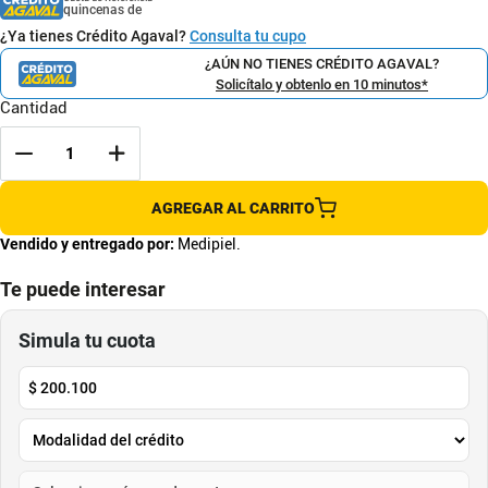
quincenas de
¿Ya tienes Crédito Agaval?
Consulta tu cupo
¿AÚN NO TIENES CRÉDITO AGAVAL?
Solicítalo y obtenlo en 10 minutos*
Cantidad
AGREGAR AL CARRITO
Vendido y entregado por:
Medipiel.
Te puede interesar
Pague en 3 Meses
Pague en 3 Meses
Sérum Liss Unlimited Control Anti
Acondicionador Para
Frizz - Loreal Professionnel
Adelgazamiento Y Caída Capilar
Sistema 4 - Nioxin
L'Oréal Professionnel
Nioxin
$
122
.
500
$
156
.
300
Cuota de Referencia*
Cuota de Referencia*
quincenas de
quincenas de