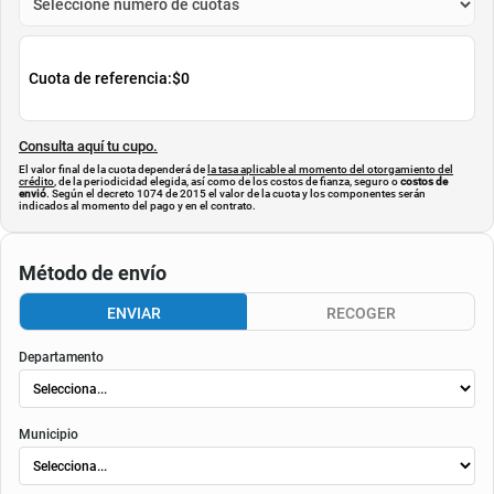
Envió Gratis
Envió Gratis
AGREGAR
AGREGAR
Simula tu cuota
$
200.100
Cuota de referencia:
$0
Consulta aquí tu cupo.
El valor final de la cuota dependerá de
la tasa aplicable al momento del otorgamiento del
crédito
, de la periodicidad elegida, así como de los costos de fianza, seguro o
costos de
envió
. Según el decreto 1074 de 2015 el valor de la cuota y los componentes serán
indicados al momento del pago y en el contrato.