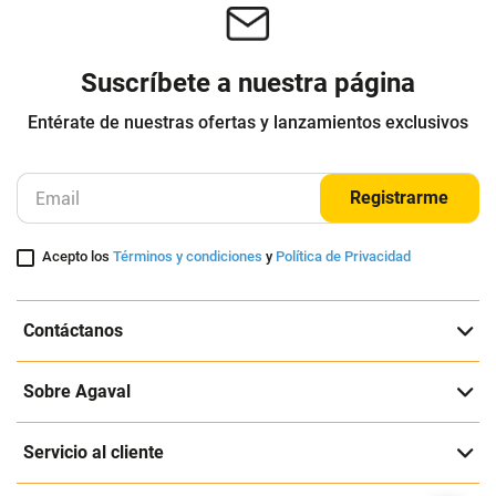
Kit Reparación Profunda Wella y
Acondicionador Reparador - Phyto
Uriage – Exclusivo Medipiel
Wella Professionals
Phyto
$
339
.
000
$
254
.
100
$
126
.
100
-
25
%
Cuota de Referencia*
Cuota de Referencia*
quincenas de
quincenas de
Envió Gratis
Envió Gratis
AGREGAR
AGREGAR
Suscríbete a nuestra página