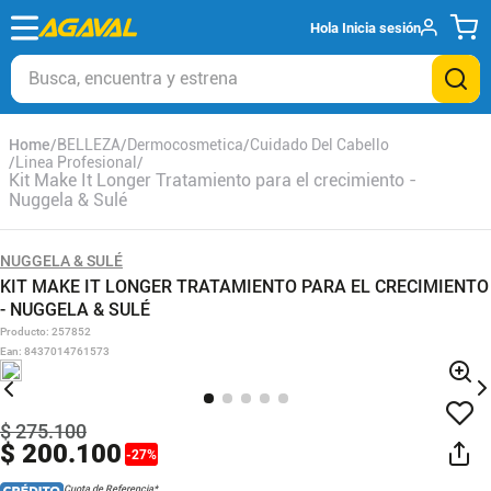
Hola
Inicia sesión
Busca, encuentra y estrena
BELLEZA
Dermocosmetica
Cuidado Del Cabello
Linea Profesional
Kit Make It Longer Tratamiento para el crecimiento -
Nuggela & Sulé
NUGGELA & SULÉ
KIT MAKE IT LONGER TRATAMIENTO PARA EL CRECIMIENTO
- NUGGELA & SULÉ
Producto
:
257852
Ean
:
8437014761573
$
275
.
100
$
200
.
100
-
27
%
Cuota de Referencia*