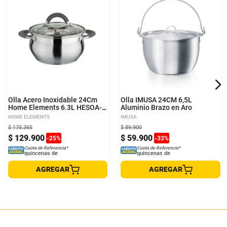
Olla Acero Inoxidable 24Cm
Olla IMUSA 24CM 6,5L
Home Elements 6.3L HESOA-
Aluminio Brazo en Aro
24
HOME ELEMENTS
IMUSA
$
175
.
365
$
89
.
900
$
129
.
900
$
59
.
900
-
25
%
-
33
%
Cuota de Referencia*
Cuota de Referencia*
quincenas de
quincenas de
AGREGAR
AGREGAR