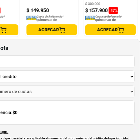
$
300
.
000
$
149
.
950
$
157
.
900
%
-
47
%
cia*
Cuota de Referencia*
Cuota de Referencia*
quincenas de
quincenas de
R
AGREGAR
AGREGAR
uota
rencia:
$0
cupo.
uota dependerá de
la tasa aplicable al momento del otorgamiento del crédito
, de la periodicidad