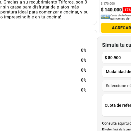
a. Gracias a su recubrimiento Triforce, son 3
900
$
91
.
900
$
170
.
000
 sin grasa para disfrutar de platos más
0
.
900
$
82
.
710
$
140
.
000
-
38
%
-
10
%
-
17
peratura ideal para comenzar a cocinar, y su
Cuota de Referencia*
Cuota de Referencia*
Cuota de Referen
do imprescindible en tu cocina!
quincenas de
quincenas de
quincenas de
AGREGAR
AGREGAR
AGREGA
Simula tu c
0%
$
80.900
0%
0%
0%
0%
Cuota de refe
Consulta aquí tu 
El valor final de la c