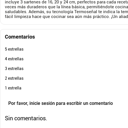
incluye 3 sartenes de 16, 20 y 24 cm, perfectos para cada recet
$
89
.
900
$
179
.
veces más duraderos que la línea básica, permitiéndote cocinar
$
59
.
900
$
11
-
33
%
saludables. Además, su tecnología Termoseñal te indica la tem
Cuota de Referencia*
fácil limpieza hace que cocinar sea aún más práctico. ¡Un alia
quincenas de
AGREGAR
Comentarios
5 estrellas
4 estrellas
3 estrellas
2 estrellas
1 estrella
Por favor, inicie sesión para escribir un comentario
Sin comentarios.