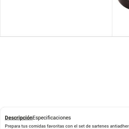
Olla IMUSA 24CM 6,5L
Sart
Aluminio Brazo en Aro
Home
401 
IMUSA
HOME 
Descripción
Especificaciones
Prepara tus comidas favoritas con el set de sartenes antiadher