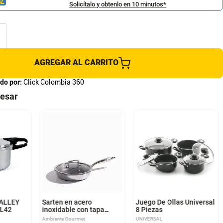
Solicítalo y obtenlo en 10 minutos*
AGREGAR AL CARRITO
do por:
Click Colombia 360
resar
KALLEY
Sarten en acero
Juego De Ollas Universal
AL42
inoxidable con tapa
8 Piezas
22cm
Ambiente Gourmet
UNIVERSAL