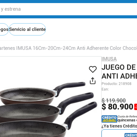
 estrena
ogos
Servicio al cliente
artenes IMUSA 16Cm-20Cm-24Cm Anti Adherente Color Chocol
IMUSA
JUEGO DE
ANTI ADH
Producto
:
218908
Ean
:
$
119
.
900
$
80
.
900
-
Cuota de Refer
quincenas 
¿Ya tienes Crédit