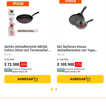
Sartén Antiadherente IMUSA
Set Sartenes Imusa
Colors 30cm con Termoseñal y
Antiadherentes con Tapa
Mango Ergonómico
Vidrio + Disco Difusor 2 Piezas
IMUSA
IMUSA
$
95
.
000
$
128
.
900
$
72
.
500
$
105
.
900
-
23
%
-
17
%
Cuota de Referencia*
Cuota de Referencia*
quincenas de
quincenas de
AGREGAR
AGREGAR