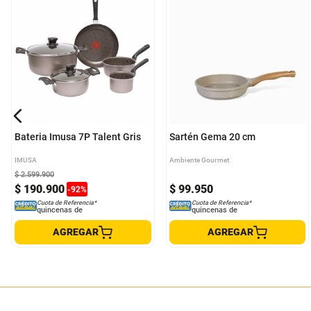
Bateria Imusa 7P Talent Gris
Sartén Gema 20 cm
IMUSA
Ambiente Gourmet
$
2
.
599
.
900
$
190
.
900
$
99
.
950
-
92
%
Cuota de Referencia*
Cuota de Referencia*
quincenas de
quincenas de
AGREGAR
AGREGAR