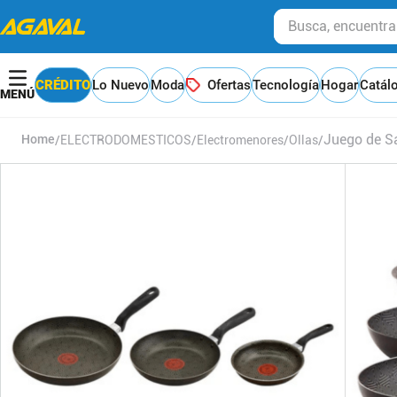
Busca, encuentra y
CRÉDITO
Lo Nuevo
Moda
Ofertas
Tecnología
Hogar
Catál
Juego de S
ELECTRODOMESTICOS
Electromenores
Ollas