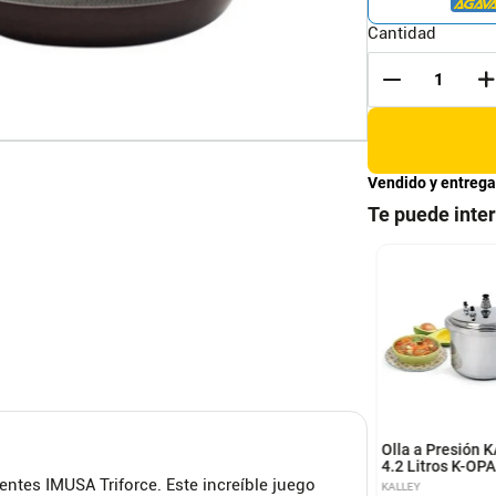
Cantidad
Vendido y entrega
Te puede inte
én Eléctrico Wok
CALDERO CUADRADO
 Element Heplyd-
Antiadherente Negro
ELEMENTS
UNIVERSAL
Olla a Presión 
4.2 Litros K-OP
entes IMUSA Triforce. Este increíble juego
KALLEY