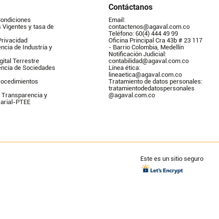
Contáctanos
Condiciones
Email: 
Vigentes y tasa de 
contactenos@agaval.com.co
Teléfono: 60(4) 444 49 99
Privacidad
Oficina Principal Cra 43b # 23 117 
ncia de Industría y 
- Barrio Colombia, Medellín
Notificación Judicial: 
gital Terrestre
contabilidad@agaval.com.co
encia de Sociedades
Línea ética: 
lineaetica@agaval.com.co 
ocedimientos 
Tratamiento de datos personales: 
tratamientodedatospersonales        
 Transparencia y 
@agaval.com.co
arial-PTEE
Este es un sitio seguro