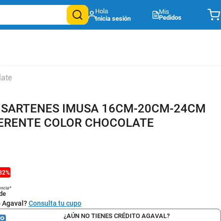
Mis
Pedidos
ate
 SARTENES IMUSA 16CM-20CM-24CM
ERENTE COLOR CHOCOLATE
32
%
encia*
de
o Agaval?
Consulta tu cupo
¿AÚN NO TIENES CRÉDITO AGAVAL?