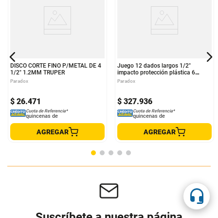
DISCO CORTE FINO P/METAL DE 4
Juego 12 dados largos 1/2"
1/2" 1.2MM TRUPER
impacto protección plástica 6
puntas mm Truper
Paradox
Paradox
$
26
.
471
$
327
.
936
Cuota de Referencia*
Cuota de Referencia*
quincenas de
quincenas de
AGREGAR
AGREGAR
Suscríbete a nuestra página