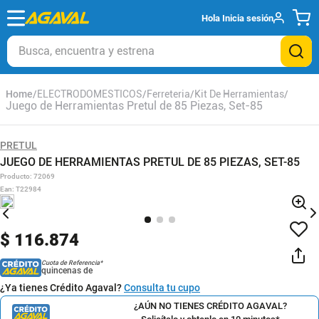
Hola
Inicia sesión
Busca, encuentra y estrena
ELECTRODOMESTICOS
Ferreteria
Kit De Herramientas
Juego de Herramientas Pretul de 85 Piezas, Set-85
PRETUL
JUEGO DE HERRAMIENTAS PRETUL DE 85 PIEZAS, SET-85
Producto
:
72069
Ean
:
T22984
$
116
.
874
Cuota de Referencia*
quincenas de
¿Ya tienes Crédito Agaval?
Consulta tu cupo
¿AÚN NO TIENES CRÉDITO AGAVAL?