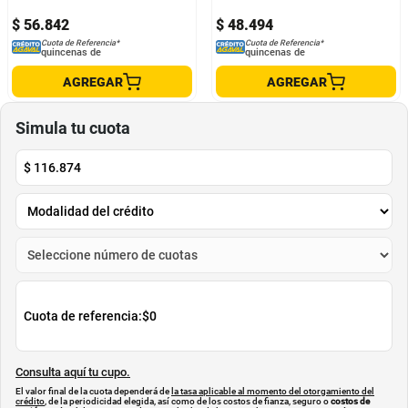
$
56
.
842
$
48
.
494
Cuota de Referencia*
Cuota de Referencia*
quincenas de
quincenas de
AGREGAR
AGREGAR
Simula tu cuota
$
116.874
Cuota de referencia:
$0
Consulta aquí tu cupo.
El valor final de la cuota dependerá de
la tasa aplicable al momento del otorgamiento del
crédito
, de la periodicidad elegida, así como de los costos de fianza, seguro o
costos de