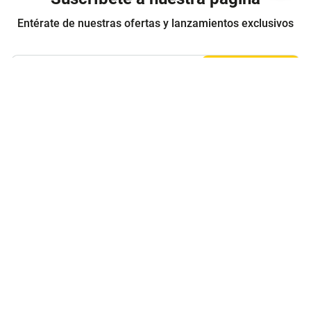
Entérate de nuestras ofertas y lanzamientos exclusivos
Registrarme
Acepto los
Términos y condiciones
y
Política de Privacidad
Contáctanos
Sobre Agaval
Servicio al cliente
Legales