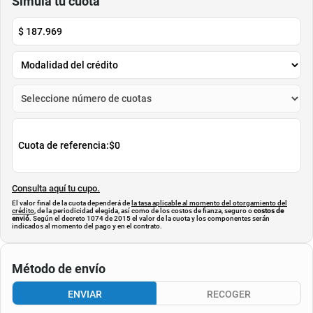
$
80
.
000
$
250
.
000
$
65
.
000
$
210
.
000
-
18
%
-
16
%
Cuota de Referencia*
Cuota de Referencia*
quincenas de
quincenas de
AGREGAR
AGREGAR
Simula tu cuota
$
187.969
Cuota de referencia:
$0
Consulta aquí tu cupo.
El valor final de la cuota dependerá de
la tasa aplicable al momento del otorgamiento del
crédito
, de la periodicidad elegida, así como de los costos de fianza, seguro o
costos de