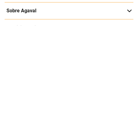
Entérate de nuestras ofertas y lanzamientos exclusivos
Registrarme
Acepto los
Términos y condiciones
y
Política de Privacidad
Contáctanos
Sobre Agaval
Servicio al cliente
Legales