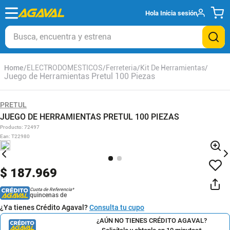
Hola
Inicia sesión
Busca, encuentra y estrena
ELECTRODOMESTICOS
Ferreteria
Kit De Herramientas
Juego de Herramientas Pretul 100 Piezas
PRETUL
JUEGO DE HERRAMIENTAS PRETUL 100 PIEZAS
Producto
:
72497
Ean
:
T22980
$
187
.
969
Cuota de Referencia*
quincenas de
¿Ya tienes Crédito Agaval?
Consulta tu cupo
¿AÚN NO TIENES CRÉDITO AGAVAL?