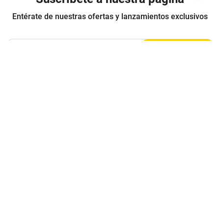
Entérate de nuestras ofertas y lanzamientos exclusivos
Registrarme
Acepto los
Términos y condiciones
y
Política de Privacidad
Contáctanos
Sobre Agaval
Servicio al cliente
Legales