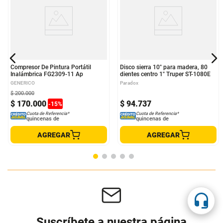
Compresor De Pintura Portátil
Disco sierra 10" para madera, 80
Inalámbrica FG2309-11 Ap
dientes centro 1" Truper ST-1080E
GENERICO
Paradox
$
200
.
000
$
170
.
000
$
94
.
737
-
15
%
Cuota de Referencia*
Cuota de Referencia*
quincenas de
quincenas de
AGREGAR
AGREGAR
Suscríbete a nuestra página