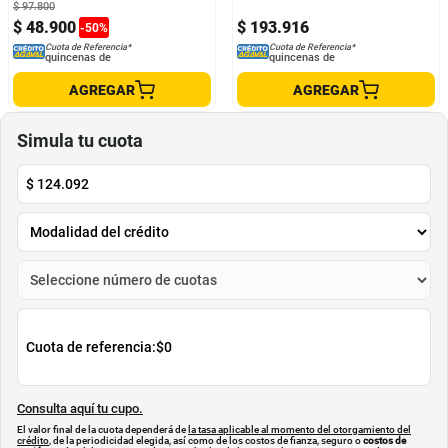
$
97
.
800
$
48
.
900
$
193
.
916
-
50
%
Cuota de Referencia*
Cuota de Referencia*
quincenas de
quincenas de
AGREGAR
AGREGAR
Simula tu cuota
$
124.092
Cuota de referencia:
$0
Consulta aquí tu cupo.
El valor final de la cuota dependerá de
la tasa aplicable al momento del otorgamiento del
crédito
, de la periodicidad elegida, así como de los costos de fianza, seguro o
costos de