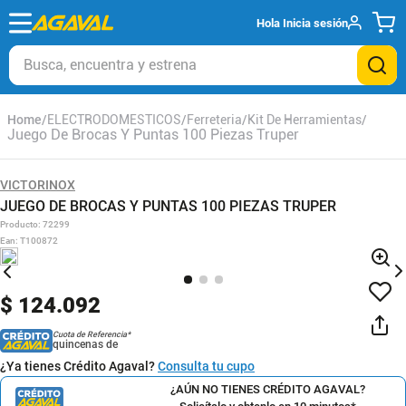
Hola
Inicia sesión
Busca, encuentra y estrena
ELECTRODOMESTICOS
Ferreteria
Kit De Herramientas
Juego De Brocas Y Puntas 100 Piezas Truper
VICTORINOX
JUEGO DE BROCAS Y PUNTAS 100 PIEZAS TRUPER
Producto
:
72299
Ean
:
T100872
$
124
.
092
Cuota de Referencia*
quincenas de
¿Ya tienes Crédito Agaval?
Consulta tu cupo
¿AÚN NO TIENES CRÉDITO AGAVAL?