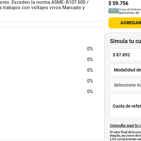
adores: Exceden la norma ASME-B107.600 /
.
372
$
112
.
839
$
59
.
756
 trabajos con voltajes vivos Marcado y
Cuota de Referencia*
Cuota de Referencia*
Cuota de Referen
quincenas de
quincenas de
quincenas de
AGREGAR
AGREGAR
AGREGA
Simula tu c
0%
$
87.892
0%
0%
0%
0%
Cuota de refe
Consulta aquí tu 
El valor final de la c
elegida, así como de l
y los componentes ser