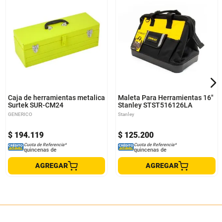
Caja de herramientas metalica
Maleta Para Herramientas 16"
Surtek SUR-CM24
Stanley STST516126LA
GENERICO
Stanley
$
194
.
119
$
125
.
200
Cuota de Referencia*
Cuota de Referencia*
quincenas de
quincenas de
AGREGAR
AGREGAR