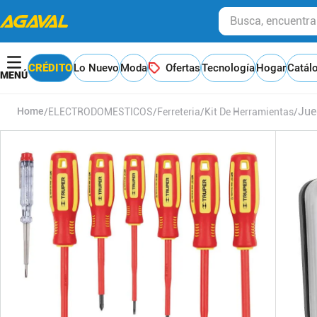
Busca, encuentra y
CRÉDITO
Lo Nuevo
Moda
Ofertas
Tecnología
Hogar
Catál
Jue
ELECTRODOMESTICOS
Ferreteria
Kit De Herramientas