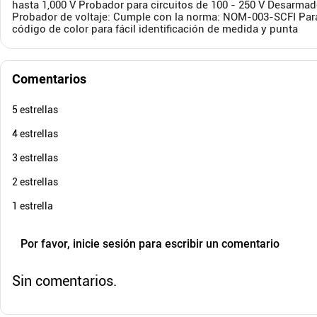
hasta 1,000 V Probador para circuitos de 100 - 250 V Desarm
$
79
.
558
$
54
Probador de voltaje: Cumple con la norma: NOM-003-SCFI Para
Cuota de Referencia*
código de color para fácil identificación de medida y punta
quincenas de
AGREGAR
Comentarios
5 estrellas
4 estrellas
3 estrellas
2 estrellas
1 estrella
Por favor, inicie sesión para escribir un comentario
Sin comentarios.