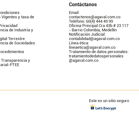
Contáctanos
Condiciones
Email: 
Vigentes y tasa de 
contactenos@agaval.com.co
Teléfono: 60(4) 444 49 99
Privacidad
Oficina Principal Cra 43b # 23 117 
ncia de Industría y 
- Barrio Colombia, Medellín
Notificación Judicial: 
gital Terrestre
contabilidad@agaval.com.co
encia de Sociedades
Línea ética: 
lineaetica@agaval.com.co 
ocedimientos 
Tratamiento de datos personales: 
tratamientodedatospersonales        
 Transparencia y 
@agaval.com.co
arial-PTEE
Este es un sitio seguro