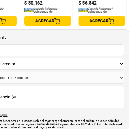
$
80
.
162
$
56
.
842
cia*
Cuota de Referencia*
Cuota de Referencia*
quincenas de
quincenas de
R
AGREGAR
AGREGAR
uota
rencia:
$0
cupo.
uota dependerá de
la tasa aplicable al momento del otorgamiento del crédito
, de la periodicidad
os costos de fianza, seguro o
costos de envió
. Según el decreto 1074 de 2015 el valor de la cuota
án indicados al momento del pago y en el contrato.