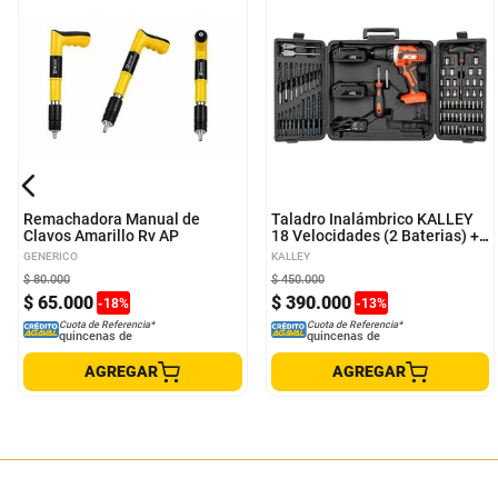
Remachadora Manual de
Taladro Inalámbrico KALLEY
Clavos Amarillo Rv AP
18 Velocidades (2 Baterias) +
Set de Herramientas
GENERICO
KALLEY
$
80
.
000
$
450
.
000
$
65
.
000
$
390
.
000
-
18
%
-
13
%
Cuota de Referencia*
Cuota de Referencia*
quincenas de
quincenas de
AGREGAR
AGREGAR