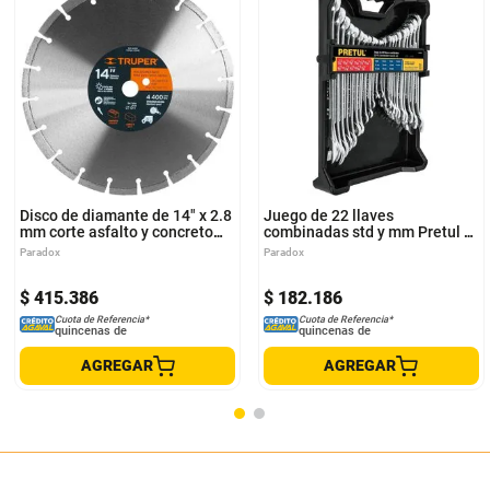
Disco de diamante de 14" x 2.8
Juego de 22 llaves
mm corte asfalto y concreto
combinadas std y mm Pretul J-
Truper DID-3140A
2022MP
Paradox
Paradox
$
415
.
386
$
182
.
186
Cuota de Referencia*
Cuota de Referencia*
quincenas de
quincenas de
AGREGAR
AGREGAR