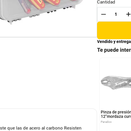
Cantidad
Vendido y entrega
Te puede inte
o de Pinzas de 3
Juego de 10 Copas Torx
as Grip Pretul
Truper 3/8", estuche
metálico
VICTORINOX
Pinza de presió
12"mordaza cur
Paradox
ste que las de acero al carbono Resisten