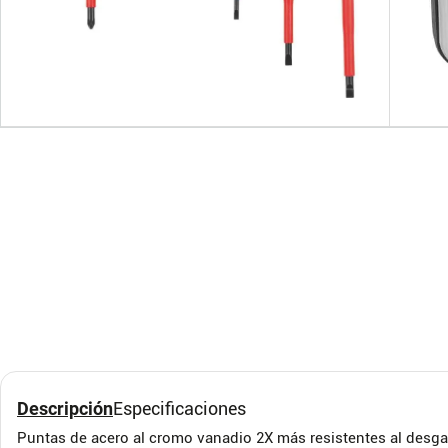
Caja Herramienta
Jueg
Plastica 19" | Truper
Piez
Truper
Pretul
Descripción
Especificaciones
Puntas de acero al cromo vanadio 2X más resistentes al desga