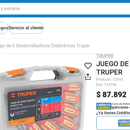
 estrena
ogos
Servicio al cliente
go de 6 Destornilladores Dielectricos Truper
TRUPER
JUEGO DE
TRUPER
Producto
:
72059
Ean
:
T14196
$
87
.
892
Cuota de Refer
quincenas 
¿Ya tienes Crédit