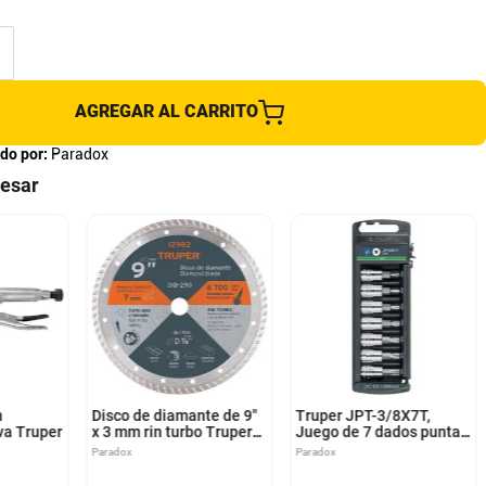
AGREGAR AL CARRITO
do por:
Paradox
resar
n
Disco de diamante de 9"
Truper JPT-3/8X7T,
va Truper
x 3 mm rin turbo Truper
Juego de 7 dados punta
DID-290
torx, cuadro 3/8"
Paradox
Paradox