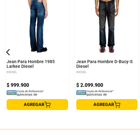
28
32
Jean Para Hombre 1985
Jean Para Hombre D-Bucy-S
Larkee Diesel
Diesel
DIESEL
DIESEL
$
999
.
900
$
2
.
099
.
900
Cuota de Referencia*
Cuota de Referencia*
quincenas de
quincenas de
AGREGAR
AGREGAR