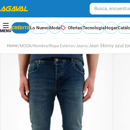
Busca, encuentra y
CRÉDITO
Lo Nuevo
Moda
Ofertas
Tecnología
Hogar
Catál
Jean Skinny azul t
MODA
Hombre
Ropa Exterior
Jeans