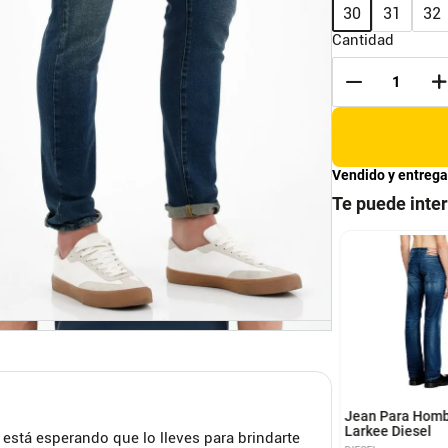
30
31
32
Cantidad
Vendido y entrega
30
32
34
Te puede inte
28
30
32
34
and/Skinny Fit
Jean Stretch Para
s Tono Medio
Hombre 2019 D-Strukt
L.32 Diesel
 BLUE
DIESEL
28
Jean Para Homb
Larkee Diesel
 está esperando que lo lleves para brindarte