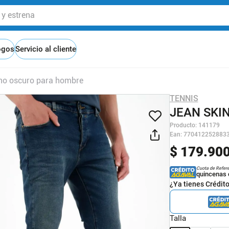
 estrena
ogos
Servicio al cliente
ono oscuro para hombre
TENNIS
JEAN SKI
Producto
:
141179
Ean
:
770412252883
$
179
.
90
Cuota de Refer
quincenas 
¿Ya tienes Crédit
Talla