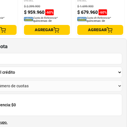
DIESEL
DIESEL
$
2
.
399
.
900
$
1
.
699
.
900
$
959
.
960
$
679
.
960
-
60
%
-
60
%
cia*
Cuota de Referencia*
Cuota de Referencia*
quincenas de
quincenas de
R
AGREGAR
AGREGAR
uota
rencia:
$0
cupo.