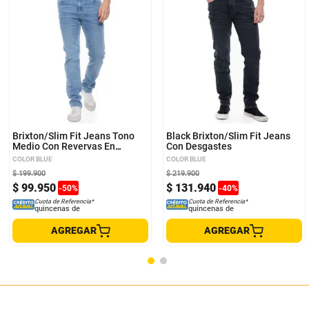
28
30
32
34
36
28
30
32
34
36
Brixton/Slim Fit Jeans Tono
Black Brixton/Slim Fit Jeans
Medio Con Revervas En
Con Desgastes
Costuras
COLOR BLUE
COLOR BLUE
$
199
.
900
$
219
.
900
$
99
.
950
$
131
.
940
-
50
%
-
40
%
Cuota de Referencia*
Cuota de Referencia*
quincenas de
quincenas de
AGREGAR
AGREGAR