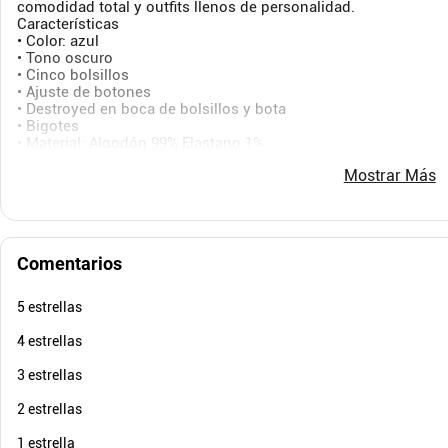
comodidad total y outfits llenos de personalidad.
Características
$
219
.
900
$
199
.
• Color: azul
$
131
.
940
$
99
-
40
%
• Tono oscuro
Cuota de Referencia*
• Cinco bolsillos
quincenas de
• Ajuste de botones
AGREGAR
• Destroyed en boca de bolsillos y bota
• Bigotes
• Material: Algodón 99% Elastano 1%
Sobre el fit
Mostrar Más
Usa esta silueta Skinny a tu favor ideal para realzar la parte in
estilo más atractivo, moderno y juvenil. Más ajustado para m
Comentarios
5 estrellas
4 estrellas
3 estrellas
2 estrellas
1 estrella