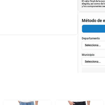
El valor final de la c
elegida, así como de l
y los componentes ser
Método de e
Departamento
Municipio