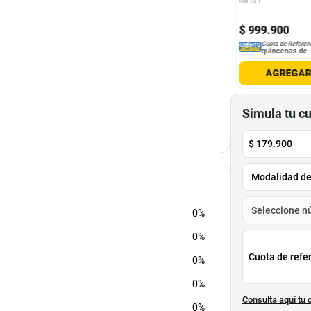
DIESEL
900
$
1
.
949
.
900
.
950
$
779
.
960
$
999
.
900
-
50
%
-
60
%
Cuota de Referencia*
Cuota de Referencia*
Cuota de Referen
quincenas de
quincenas de
quincenas de
AGREGAR
AGREGAR
AGREGA
Simula tu c
ferior de tu cuerpo, permitiéndote lucir un
ás comodidad.
$
179.900
0%
0%
Cuota de refe
0%
0%
Consulta aquí tu 
0%