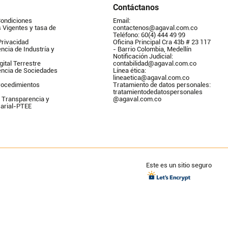
Contáctanos
Condiciones
Email: 
Vigentes y tasa de 
contactenos@agaval.com.co
Teléfono: 60(4) 444 49 99
Privacidad
Oficina Principal Cra 43b # 23 117 
ncia de Industría y 
- Barrio Colombia, Medellín
Notificación Judicial: 
gital Terrestre
contabilidad@agaval.com.co
encia de Sociedades
Línea ética: 
lineaetica@agaval.com.co 
ocedimientos 
Tratamiento de datos personales: 
tratamientodedatospersonales        
 Transparencia y 
@agaval.com.co
arial-PTEE
Este es un sitio seguro