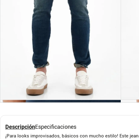
28
30
32
34
28
36
36
Black Brixton/Slim Fit
Oakl
Jeans Con Desgastes
Jean
COLOR BLUE
COLOR
Descripción
Especificaciones
¡Para looks improvisados, básicos con mucho estilo! Este jean