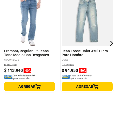
30
32
34
36
36
Fremont/Regular Fit Jeans
Jean Loose Color Azul Claro
Tono Medio Con Desgastes
Para Hombre
COLOR BLUE
QUEST
$
189
.
900
$
189
.
900
$
113
.
940
$
94
.
950
-
40
%
-
50
%
Cuota de Referencia*
Cuota de Referencia*
quincenas de
quincenas de
AGREGAR
AGREGAR