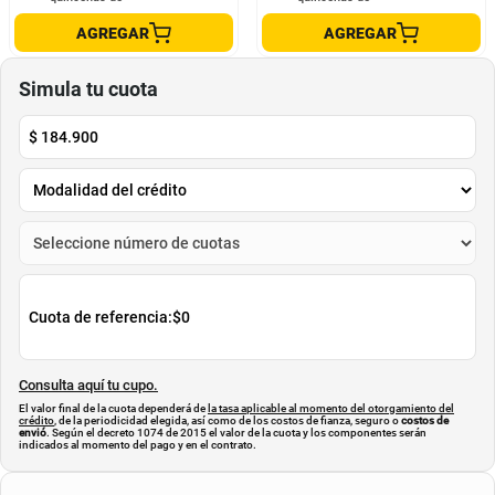
Audífonos Inalámbricos Airpods
Audífonos Diadema Inalámbrica
Modelo Tour Plus Negros
JBL T520 Negro
SGS
JBL
$
220
.
000
$
500
.
000
$
180
.
285
$
333
.
200
-
18
%
-
33
%
Cuota de Referencia*
Cuota de Referencia*
quincenas de
quincenas de
AGREGAR
AGREGAR
Simula tu cuota
$
184.900
Cuota de referencia:
$0