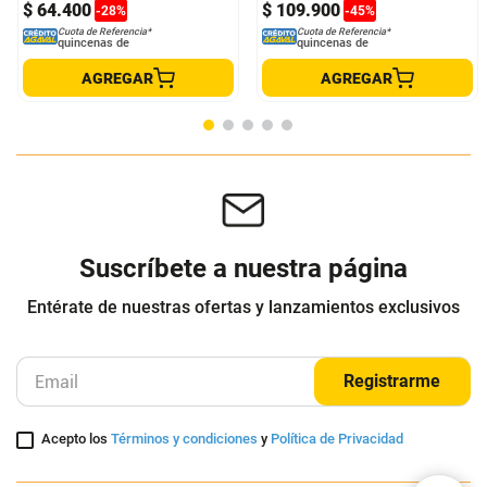
Audífonos Inalámbricos Bluetooth
Audífonos Xiaomi Redmi Buds 6
Zero Morado
Play Blancos
GENERICO
XIAOMI
$
89
.
999
$
199
.
900
$
64
.
400
$
109
.
900
-
28
%
-
45
%
Cuota de Referencia*
Cuota de Referencia*
quincenas de
quincenas de
AGREGAR
AGREGAR