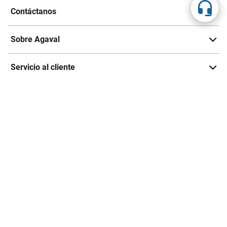
Suscríbete a nuestra página
Entérate de nuestras ofertas y lanzamientos exclusivos
Registrarme
Acepto los
Términos y condiciones
y
Política de Privacidad
Contáctanos
Sobre Agaval
Servicio al cliente
Legales