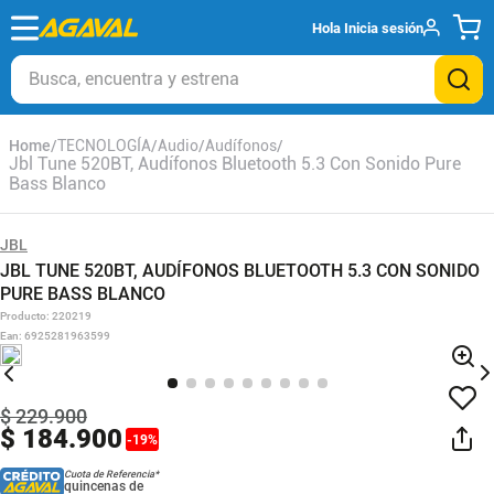
Hola
Inicia sesión
Busca, encuentra y estrena
TECNOLOGÍA
Audio
Audífonos
Jbl Tune 520BT, Audífonos Bluetooth 5.3 Con Sonido Pure
Bass Blanco
JBL
JBL TUNE 520BT, AUDÍFONOS BLUETOOTH 5.3 CON SONIDO
PURE BASS BLANCO
Producto
:
220219
Ean
:
6925281963599
$
229
.
900
$
184
.
900
-
19
%
Cuota de Referencia*
quincenas de