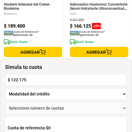
Atoderm Intensive Gel Creme -
Isdinceutics Hyaluronic Concentrate
Bioderma
Serum Hidratante Ultraconcentrado
- Isdin
Bioderma
Isdin
$
221
.
500
$
189
.
400
$
166
.
125
-
25
%
Cuota de Referencia*
Cuota de Referencia*
quincenas de
quincenas de
Envió Gratis
Envió Gratis
AGREGAR
AGREGAR
Simula tu cuota
$
122.175
Cuota de referencia:
$0