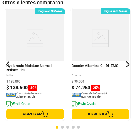
Otros clientes compraron
Pague en 3 Meses
Pague en 3 Meses
Hyaluronic Moisture Normal -
Booster Vitamina C - DHEMS
Isdinceutics
Isdin
Dhems
$
198
.
000
$
99
.
000
$
138
.
600
$
74
.
250
-
30
%
-
25
%
Cuota de Referencia*
Cuota de Referencia*
quincenas de
quincenas de
Envió Gratis
Envió Gratis
AGREGAR
AGREGAR