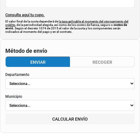
Consulta aquí tu cupo.
El valor final de la cuota dependerá de
la tasa aplicable al momento del otorgamiento del
crédito
, de la periodicidad elegida, así como de los costos de fianza, seguro o
costos de
envió
. Según el decreto 1074 de 2015 el valor de la cuota y los componentes serán
indicados al momento del pago y en el contrato.
Método de envío
ENVIAR
RECOGER
Departamento
Municipio
CALCULAR ENVÍO