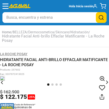
Hola
Inicia sesión
Busca, encuentra y estrena
BELLEZA
Dermocosmetica
Skincare
Hidratación
Hidratante Facial Anti-brillo Effaclar Matificante - La Roche
Posay
LA ROCHE POSAY
HIDRATANTE FACIAL ANTI-BRILLO EFFACLAR MATIFICANTE
- LA ROCHE POSAY
Producto
:
257602
Ean
:
3337872413025
$
162
.
900
$
122
.
175
-
25
%
Cuota de Referencia*
quincenas de