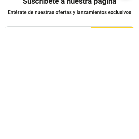
Suscríbete a nuestra página
Entérate de nuestras ofertas y lanzamientos exclusivos
Registrarme
Acepto los
Términos y condiciones
y
Política de Privacidad
Contáctanos
Sobre Agaval
Servicio al cliente
Legales