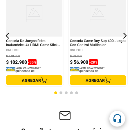
Consola De Juegos Retro
Consola Game Boy Sup 400 Juegos
Inalambrica 4k HDMI Game Stick
Con Control Multicolor
64G 15.000 Juegos
ONE PIXEL
ONE PIXEL
$
148
.
900
$
79
.
900
$
102
.
900
$
56
.
900
-
30
%
-
28
%
Cuota de Referencia*
Cuota de Referencia*
quincenas de
quincenas de
AGREGAR
AGREGAR