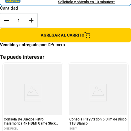
Solicítalo y obtenlo en 10 minutos*
Cantidad
AGREGAR AL CARRITO
Vendido y entregado por:
DPrimero
Te puede interesar
Consola De Juegos Retro
Consola PlayStation 5 Slim de Disco
Inalambrica 4k HDMI Game Stick
1TB Blanco
64G 15.000 Juegos
ONE PIXEL
SONY