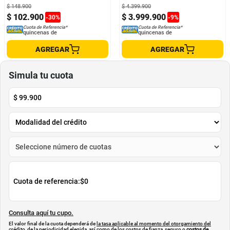
$
148
.
900
$
4
.
399
.
900
$
102
.
900
$
3
.
999
.
900
-
30
%
-
9
%
Cuota de Referencia*
Cuota de Referencia*
quincenas de
quincenas de
AGREGAR
AGREGAR
Simula tu cuota
$
99.900
Cuota de referencia:
$0
Consulta aquí tu cupo.
El valor final de la cuota dependerá de
la tasa aplicable al momento del otorgamiento del
crédito
, de la periodicidad elegida, así como de los costos de fianza, seguro o
costos de