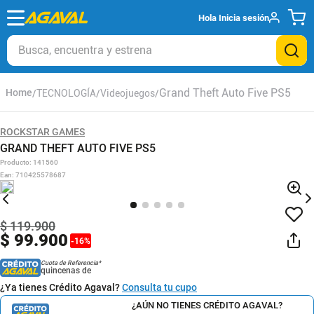
Hola
Inicia sesión
Busca, encuentra y estrena
Grand Theft Auto Five PS5
TECNOLOGÍA
Videojuegos
ROCKSTAR GAMES
GRAND THEFT AUTO FIVE PS5
Producto
:
141560
Ean
:
710425578687
$
119
.
900
$
99
.
900
-
16
%
Cuota de Referencia*
quincenas de
¿Ya tienes Crédito Agaval?
Consulta tu cupo
¿AÚN NO TIENES CRÉDITO AGAVAL?