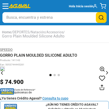
Hola
Inicia sesión
Busca, encuentra y estrena
DEPORTES
Natación
Accesorios
Gorro Plain Moulded Silicone Adulto
SPEEDO
GORRO PLAIN MOULDED SILICONE ADULTO
Producto
:
141143
Ean
:
5053744445281
$
74
.
900
Cuota de Referencia*
quincenas de
¿Ya tienes Crédito Agaval?
Consulta tu cupo
¿AÚN NO TIENES CRÉDITO AGAVAL?