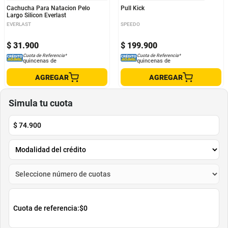
Cachucha Para Natacion Pelo
Pull Kick
Largo Silicon Everlast
EVERLAST
SPEEDO
$
31
.
900
$
199
.
900
Cuota de Referencia*
Cuota de Referencia*
quincenas de
quincenas de
AGREGAR
AGREGAR
Simula tu cuota
$
74.900
Cuota de referencia:
$0