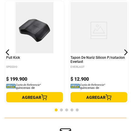
Pull Kick
Tapon De Nariz Silicon P/natacion
Everlast
SPEEDO
EVERLAST
$
199
.
900
$
12
.
900
Cuota de Referencia*
Cuota de Referencia*
quincenas de
quincenas de
AGREGAR
AGREGAR