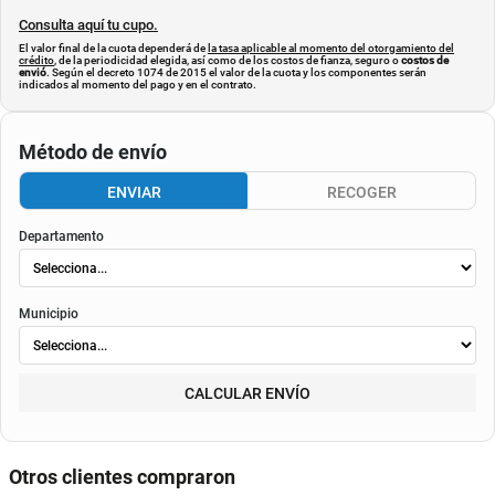
Consulta aquí tu cupo.
El valor final de la cuota dependerá de
la tasa aplicable al momento del otorgamiento del
crédito
, de la periodicidad elegida, así como de los costos de fianza, seguro o
costos de
envió
. Según el decreto 1074 de 2015 el valor de la cuota y los componentes serán
indicados al momento del pago y en el contrato.
Método de envío
ENVIAR
RECOGER
Departamento
Municipio
CALCULAR ENVÍO
Otros clientes compraron