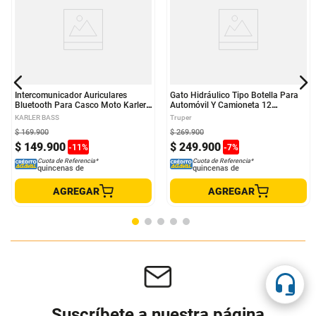
Intercomunicador Auriculares
Gato Hidráulico Tipo Botella Para
Bluetooth Para Casco Moto Karler
Automóvil Y Camioneta 12
Bass Impermeable KR-M5
Toneladas Truper
KARLER BASS
Truper
$
169
.
900
$
269
.
900
$
149
.
900
$
249
.
900
-
11
%
-
7
%
Cuota de Referencia*
Cuota de Referencia*
quincenas de
quincenas de
AGREGAR
AGREGAR
Suscríbete a nuestra página