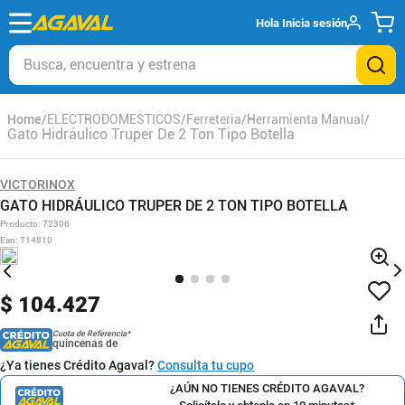
Hola
Inicia sesión
Busca, encuentra y estrena
ELECTRODOMESTICOS
Ferreteria
Herramienta Manual
Gato Hidráulico Truper De 2 Ton Tipo Botella
VICTORINOX
GATO HIDRÁULICO TRUPER DE 2 TON TIPO BOTELLA
Producto
:
72306
Ean
:
T14810
$
104
.
427
Cuota de Referencia*
quincenas de
¿Ya tienes Crédito Agaval?
Consulta tu cupo
¿AÚN NO TIENES CRÉDITO AGAVAL?