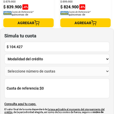
$
879
.
900
$
899
.
900
$
839
.
900
$
824
.
900
-
4
%
-
8
%
Cuota de Referencia*
Cuota de Referencia*
quincenas de
quincenas de
AGREGAR
AGREGAR
Simula tu cuota
$
104.427
Cuota de referencia:
$0
Consulta aquí tu cupo.
El valor final de la cuota dependerá de
la tasa aplicable al momento del otorgamiento del
crédito
, de la periodicidad elegida, así como de los costos de fianza, seguro o
costos de