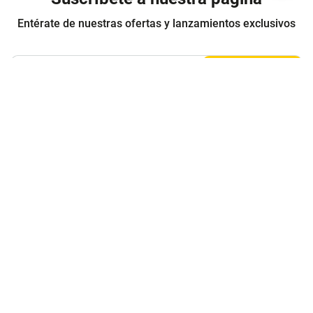
Entérate de nuestras ofertas y lanzamientos exclusivos
Registrarme
Acepto los
Términos y condiciones
y
Política de Privacidad
Contáctanos
Sobre Agaval
Servicio al cliente
Legales