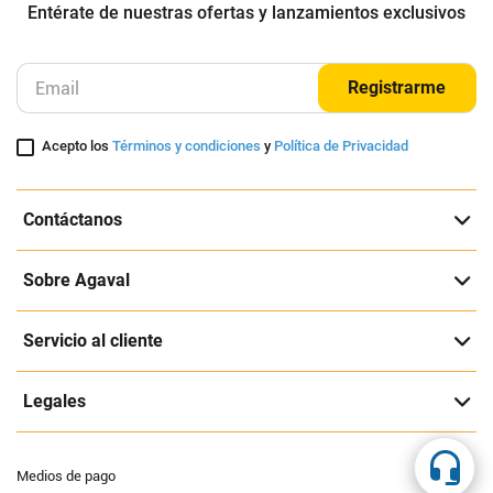
Gafas Oakley Wind Jacket 2.0
Cinta Manubrio Liv Contact
OAKLEY
LIV
$
74
.
000
$
929
.
900
$
37
.
000
-
50
%
Cuota de Referencia*
Cuota de Referencia*
quincenas de
quincenas de
AGREGAR
AGREGAR
Suscríbete a nuestra página
Entérate de nuestras ofertas y lanzamientos exclusivos
Registrarme