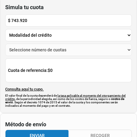
MAGICSHINE
SUPACAZ
$
79
.
000
$
155
.
000
Cuota de Referencia*
Cuota de Referencia*
quincenas de
quincenas de
AGREGAR
AGREGAR
Simula tu cuota
$
743.920
Cuota de referencia:
$0
Consulta aquí tu cupo.