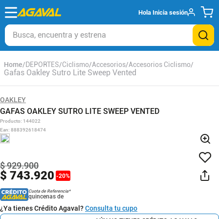
Hola
Inicia sesión
Busca, encuentra y estrena
DEPORTES
Ciclismo
Accesorios
Accesorios Ciclismo
Gafas Oakley Sutro Lite Sweep Vented
OAKLEY
GAFAS OAKLEY SUTRO LITE SWEEP VENTED
Producto
:
144022
Ean
:
888392618474
$
929
.
900
$
743
.
920
-
20
%
Cuota de Referencia*
quincenas de
¿Ya tienes Crédito Agaval?
Consulta tu cupo