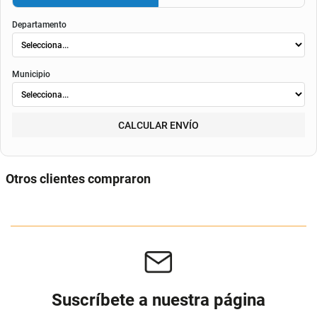
El valor final de la cuota dependerá de
la tasa aplicable al momento del otorgamiento del
crédito
, de la periodicidad elegida, así como de los costos de fianza, seguro o
costos de
envió
. Según el decreto 1074 de 2015 el valor de la cuota y los componentes serán
indicados al momento del pago y en el contrato.
Método de envío
ENVIAR
RECOGER
Departamento
Municipio
CALCULAR ENVÍO
Otros clientes compraron