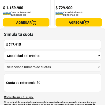
$
1
.
159
.
900
$
729
.
900
Cuota de Referencia*
Cuota de Referencia*
quincenas de
quincenas de
AGREGAR
AGREGAR
Simula tu cuota
$
747.915
Cuota de referencia:
$0
Consulta aquí tu cupo.
El valor final de la cuota dependerá de
la tasa aplicable al momento del otorgamiento del
crédito
, de la periodicidad elegida, así como de los costos de fianza, seguro o
costos de