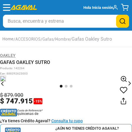
Hola
Inicia sesión
Busca, encuentra y estrena
Gafas Oakley Sutro
ACCESORIOS
Gafas
Hombre
OAKLEY
GAFAS OAKLEY SUTRO
Producto
:
142264
Ean
:
888392623003
$
879
.
900
$
747
.
915
-
15
%
Cuota de Referencia*
quincenas de
¿Ya tienes Crédito Agaval?
Consulta tu cupo
¿AÚN NO TIENES CRÉDITO AGAVAL?