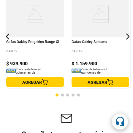
Gafas Oakley Frogskins Range Xl
Gafas Oakley Sphaera
OAKLEY
OAKLEY
$
939
.
900
$
1
.
159
.
900
Cuota de Referencia*
Cuota de Referencia*
quincenas de
quincenas de
AGREGAR
AGREGAR