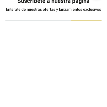
Suscríbete a nuestra página
Entérate de nuestras ofertas y lanzamientos exclusivos
Registrarme
Acepto los
Términos y condiciones
y
Política de Privacidad
Contáctanos
Sobre Agaval
Servicio al cliente
Legales