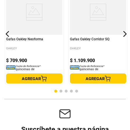
Gafas Oakley Neoforma
Gafas Oakley Corridor SQ
OAKLEY
OAKLEY
$
709
.
900
$
1
.
109
.
900
Cuota de Referencia*
Cuota de Referencia*
quincenas de
quincenas de
AGREGAR
AGREGAR
Suscríbete a nuestra página