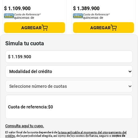
$
1
.
109
.
900
$
1
.
389
.
900
Cuota de Referencia*
Cuota de Referencia*
quincenas de
quincenas de
AGREGAR
AGREGAR
Simula tu cuota
$
1.159.900
Cuota de referencia:
$0
Consulta aquí tu cupo.
El valor final de la cuota dependerá de
la tasa aplicable al momento del otorgamiento del
crédito
, de la periodicidad elegida, así como de los costos de fianza, seguro o
costos de