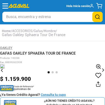
Hola
Inicia sesión
Busca, encuentra y estrena
ACCESORIOS
Gafas
Hombre
Gafas Oakley Sphaera Tour De France
OAKLEY
GAFAS OAKLEY SPHAERA TOUR DE FRANCE
Producto
:
142268
Ean
:
888392622938
$
1
.
159
.
900
Cuota de Referencia*
quincenas de
¿Ya tienes Crédito Agaval?
Consulta tu cupo
¿AÚN NO TIENES CRÉDITO AGAVAL?