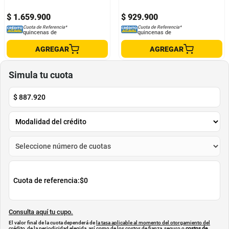
$
1
.
659
.
900
$
929
.
900
Cuota de Referencia*
Cuota de Referencia*
quincenas de
quincenas de
AGREGAR
AGREGAR
Simula tu cuota
$
887.920
Cuota de referencia:
$0
Consulta aquí tu cupo.
El valor final de la cuota dependerá de
la tasa aplicable al momento del otorgamiento del
crédito
, de la periodicidad elegida, así como de los costos de fianza, seguro o
costos de