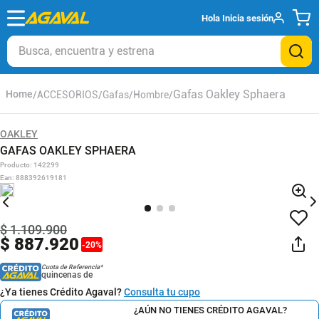
Hola
Inicia sesión
Busca, encuentra y estrena
Gafas Oakley Sphaera
ACCESORIOS
Gafas
Hombre
OAKLEY
GAFAS OAKLEY SPHAERA
Producto
:
142299
Ean
:
888392619181
$
1
.
109
.
900
$
887
.
920
-
20
%
Cuota de Referencia*
quincenas de
¿Ya tienes Crédito Agaval?
Consulta tu cupo
¿AÚN NO TIENES CRÉDITO AGAVAL?