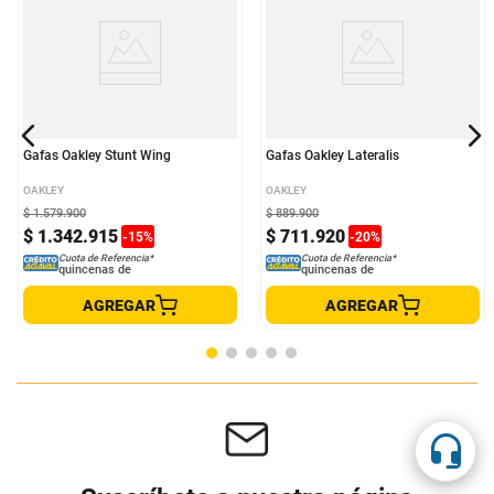
Gafas Oakley Stunt Wing
Gafas Oakley Lateralis
OAKLEY
OAKLEY
$
1
.
579
.
900
$
889
.
900
$
1
.
342
.
915
$
711
.
920
-
15
%
-
20
%
Cuota de Referencia*
Cuota de Referencia*
quincenas de
quincenas de
AGREGAR
AGREGAR