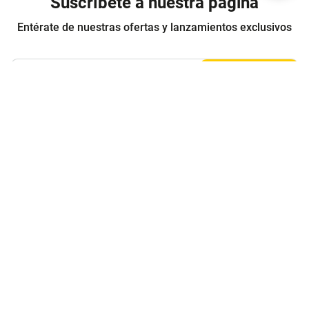
Suscríbete a nuestra página
Entérate de nuestras ofertas y lanzamientos exclusivos
Registrarme
Acepto los
Términos y condiciones
y
Política de Privacidad
Contáctanos
Sobre Agaval
Servicio al cliente
Legales