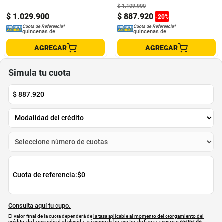
$
1
.
109
.
900
$
1
.
029
.
900
$
887
.
920
-
20
%
Cuota de Referencia*
Cuota de Referencia*
quincenas de
quincenas de
AGREGAR
AGREGAR
Simula tu cuota
$
887.920
Cuota de referencia:
$0
Consulta aquí tu cupo.
El valor final de la cuota dependerá de
la tasa aplicable al momento del otorgamiento del
crédito
, de la periodicidad elegida, así como de los costos de fianza, seguro o
costos de