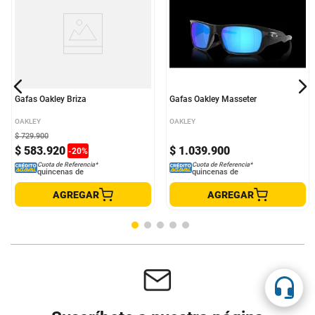
Gafas Oakley Briza
Gafas Oakley Masseter
OAKLEY
OAKLEY
$
729
.
900
$
583
.
920
$
1
.
039
.
900
-
20
%
Cuota de Referencia*
Cuota de Referencia*
quincenas de
quincenas de
AGREGAR
AGREGAR