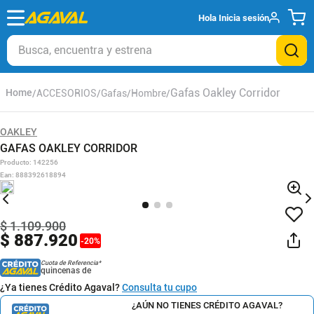
Hola
Inicia sesión
Busca, encuentra y estrena
Gafas Oakley Corridor
ACCESORIOS
Gafas
Hombre
OAKLEY
GAFAS OAKLEY CORRIDOR
Producto
:
142256
Ean
:
888392618894
$
1
.
109
.
900
$
887
.
920
-
20
%
Cuota de Referencia*
quincenas de
¿Ya tienes Crédito Agaval?
Consulta tu cupo
¿AÚN NO TIENES CRÉDITO AGAVAL?