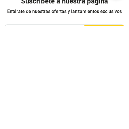
Suscríbete a nuestra página
Entérate de nuestras ofertas y lanzamientos exclusivos
Registrarme
Acepto los
Términos y condiciones
y
Política de Privacidad
Contáctanos
Sobre Agaval
Servicio al cliente
Legales