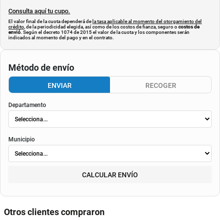
Consulta aquí tu cupo.
El valor final de la cuota dependerá de
la tasa aplicable al momento del otorgamiento del
crédito
, de la periodicidad elegida, así como de los costos de fianza, seguro o
costos de
envió
. Según el decreto 1074 de 2015 el valor de la cuota y los componentes serán
indicados al momento del pago y en el contrato.
Método de envío
ENVIAR
RECOGER
Departamento
Municipio
CALCULAR ENVÍO
Otros clientes compraron