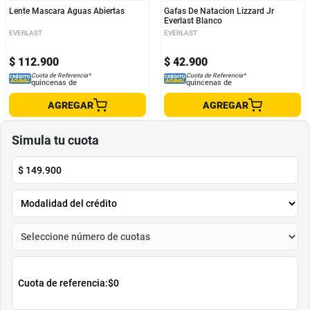
Lente Mascara Aguas Abiertas
Gafas De Natacion Lizzard Jr
Everlast Blanco
EVERLAST
EVERLAST
$
112
.
900
$
42
.
900
Cuota de Referencia*
Cuota de Referencia*
quincenas de
quincenas de
AGREGAR
AGREGAR
Simula tu cuota
$
149.900
Cuota de referencia:
$0