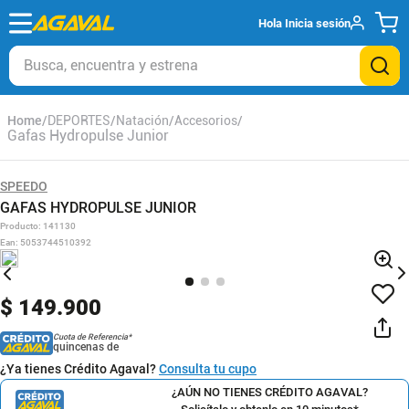
Hola
Inicia sesión
Busca, encuentra y estrena
DEPORTES
Natación
Accesorios
Gafas Hydropulse Junior
SPEEDO
GAFAS HYDROPULSE JUNIOR
Producto
:
141130
Ean
:
5053744510392
$
149
.
900
Cuota de Referencia*
quincenas de
¿Ya tienes Crédito Agaval?
Consulta tu cupo
¿AÚN NO TIENES CRÉDITO AGAVAL?