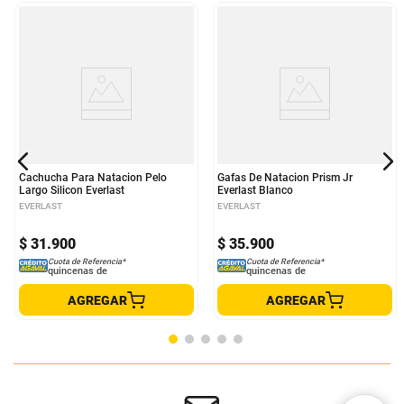
Cachucha Para Natacion Pelo
Gafas De Natacion Prism Jr
Largo Silicon Everlast
Everlast Blanco
EVERLAST
EVERLAST
$
31
.
900
$
35
.
900
Cuota de Referencia*
Cuota de Referencia*
quincenas de
quincenas de
AGREGAR
AGREGAR