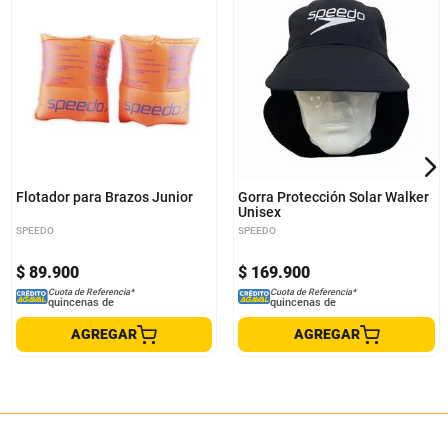
Única
Única
Flotador para Brazos Junior
Gorra Protección Solar Walker
Unisex
SPEEDO
SPEEDO
$
89
.
900
$
169
.
900
Cuota de Referencia*
Cuota de Referencia*
quincenas de
quincenas de
AGREGAR
AGREGAR