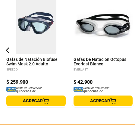
Única
Gafas de Natación Biofuse
Gafas De Natacion Octopus
Swim Mask 2.0 Adulto
Everlast Blanco
SPEEDO
EVERLAST
$
259
.
900
$
42
.
900
Cuota de Referencia*
Cuota de Referencia*
quincenas de
quincenas de
AGREGAR
AGREGAR