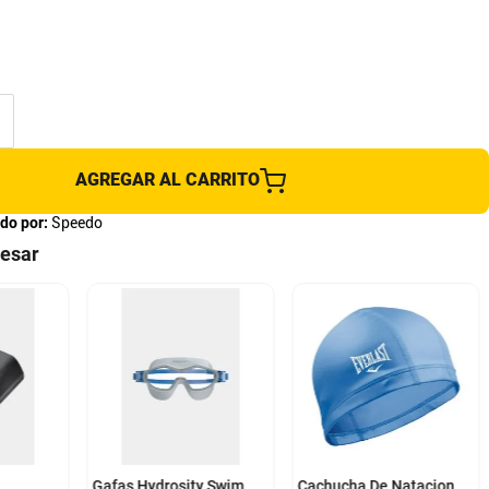
AGREGAR AL CARRITO
do por:
Speedo
resar
Única
Gafas Hydrosity Swim
Cachucha De Natacion