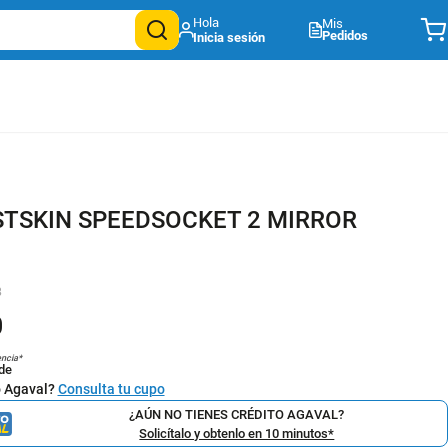
Mis
Pedidos
STSKIN SPEEDSOCKET 2 MIRROR
8
0
encia*
de
o Agaval?
Consulta tu cupo
¿AÚN NO TIENES CRÉDITO AGAVAL?
Solicítalo y obtenlo en 10 minutos*