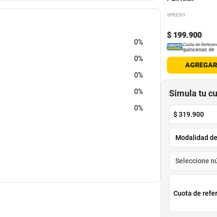
SPEEDO
900
$
99
.
990
.
960
$
80
.
990
$
199
.
900
-
60
%
-
19
%
0%
Cuota de Referencia*
Cuota de Referencia*
Cuota de Referen
quincenas de
quincenas de
quincenas de
0%
AGREGAR
AGREGAR
AGREGA
0%
0%
Simula tu c
0%
$
319.900
Cuota de refe