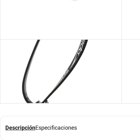
Única
Ún
Set Gorros Waterpolo x
Flot
14 Und
Print
SPEEDO
SPEED
Descripción
Especificaciones