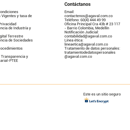
Contáctanos
Condiciones
Email: 
Vigentes y tasa de 
contactenos@agaval.com.co
Teléfono: 60(4) 444 49 99
Privacidad
Oficina Principal Cra 43b # 23 117 
ncia de Industría y 
- Barrio Colombia, Medellín
Notificación Judicial: 
gital Terrestre
contabilidad@agaval.com.co
encia de Sociedades
Línea ética: 
lineaetica@agaval.com.co 
ocedimientos 
Tratamiento de datos personales: 
tratamientodedatospersonales        
 Transparencia y 
@agaval.com.co
arial-PTEE
Este es un sitio seguro