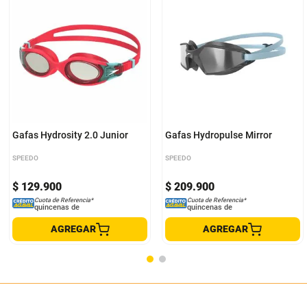
Única
Única
Gafas Hydrosity 2.0 Junior
Gafas Hydropulse Mirror
SPEEDO
SPEEDO
$
129
.
900
$
209
.
900
Cuota de Referencia*
Cuota de Referencia*
quincenas de
quincenas de
AGREGAR
AGREGAR