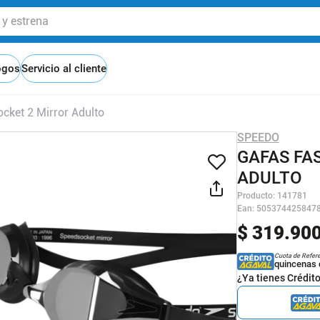
 estrena
ogos
Servicio al cliente
cket 2 Mirror Adulto
SPEEDO
GAFAS FA
ADULTO
Producto
:
141781
Ean
:
505374425847
$
319
.
90
Cuota de Refer
quincenas 
¿Ya tienes Crédit