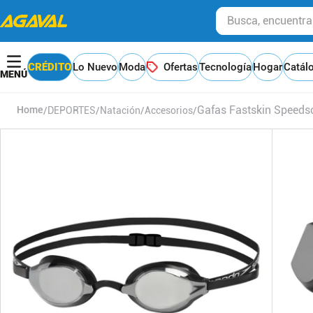
Busca, encuentra y
CRÉDITO
Lo Nuevo
Moda
Ofertas
Tecnología
Hogar
Catál
Gafas Fastskin Speedso
DEPORTES
Natación
Accesorios