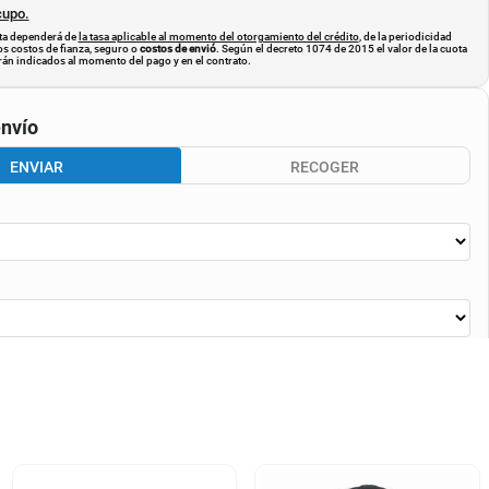
cupo.
uota dependerá de
la tasa aplicable al momento del otorgamiento del crédito
, de la periodicidad
os costos de fianza, seguro o
costos de envió
. Según el decreto 1074 de 2015 el valor de la cuota
án indicados al momento del pago y en el contrato.
nvío
ENVIAR
RECOGER
CALCULAR ENVÍO