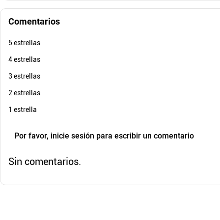
Comentarios
$
119
.
$
1
.
049
.
900
$
47
5 estrellas
Cuota de Referencia*
quincenas de
4 estrellas
AGREGAR
3 estrellas
2 estrellas
1 estrella
Por favor, inicie sesión para escribir un comentario
Sin comentarios.