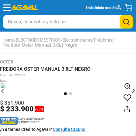
Hola
Inicia sesión
Busca, encuentra y estrena
ELECTRODOMESTICOS
Electromenores
Freidoras
Freidora Oster Manual 3.8Lt Negro
OSTER
FREIDORA OSTER MANUAL 3.8LT NEGRO
Producto
:
220150
Ean
:
$
351
.
900
$
233
.
900
-
33
%
Cuota de Referencia*
quincenas de
¿Ya tienes Crédito Agaval?
Consulta tu cupo