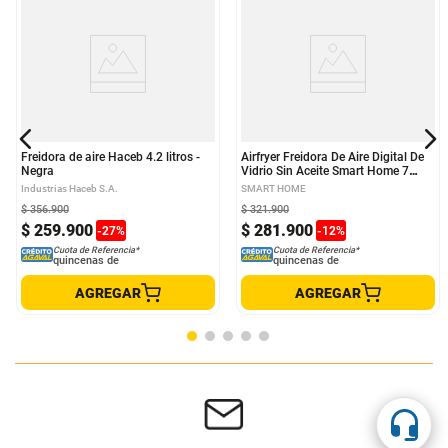
Freidora de aire Haceb 4.2 litros -
Airfryer Freidora De Aire Digital De
Negra
Vidrio Sin Aceite Smart Home 7
Litros + Moldes De Silicona
Industrias Haceb S.A.
SMART HOME
$
356
.
900
$
321
.
900
$
259
.
900
$
281
.
900
-
27
%
-
12
%
Cuota de Referencia*
Cuota de Referencia*
quincenas de
quincenas de
AGREGAR
AGREGAR