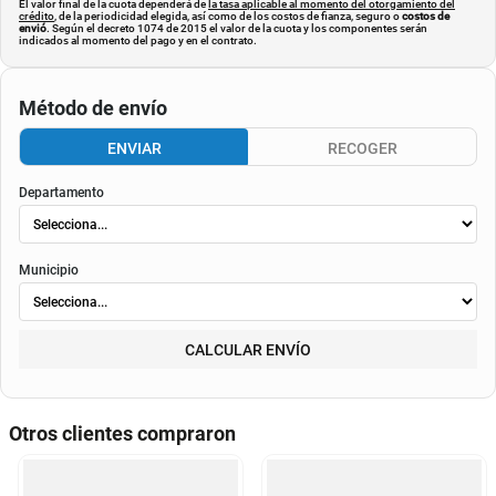
El valor final de la cuota dependerá de
la tasa aplicable al momento del otorgamiento del
crédito
, de la periodicidad elegida, así como de los costos de fianza, seguro o
costos de
envió
. Según el decreto 1074 de 2015 el valor de la cuota y los componentes serán
indicados al momento del pago y en el contrato.
Método de envío
ENVIAR
RECOGER
Departamento
Municipio
CALCULAR ENVÍO
Otros clientes compraron