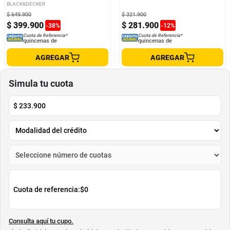
Litros + Moldes De Silicona
BLACK&DECKER
SMART HOME
$
649
.
900
$
321
.
900
$
399
.
900
$
281
.
900
-
38
%
-
12
%
Cuota de Referencia*
Cuota de Referencia*
quincenas de
quincenas de
AGREGAR
AGREGAR
Simula tu cuota
$
233.900
Cuota de referencia:
$0
Consulta aquí tu cupo.