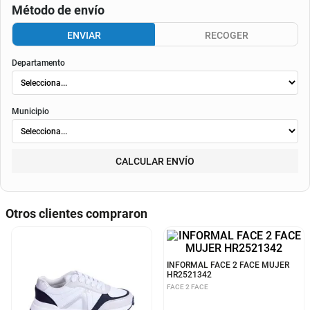
Consulta aquí tu cupo.
El valor final de la cuota dependerá de
la tasa aplicable al momento del otorgamiento del
crédito
, de la periodicidad elegida, así como de los costos de fianza, seguro o
costos de
envió
. Según el decreto 1074 de 2015 el valor de la cuota y los componentes serán
indicados al momento del pago y en el contrato.
Método de envío
ENVIAR
RECOGER
Departamento
Municipio
CALCULAR ENVÍO
Otros clientes compraron