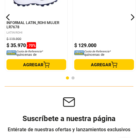
INFORMAL LATIN_ROHI MUJER
INFORMAL FACE 2 FACE MUJER
LR7678
HR2521342
LATIN ROHI
FACE 2 FACE
$
119
.
900
$
35
.
970
$
129
.
000
-
70
%
Cuota de Referencia*
Cuota de Referencia*
quincenas de
quincenas de
AGREGAR
AGREGAR