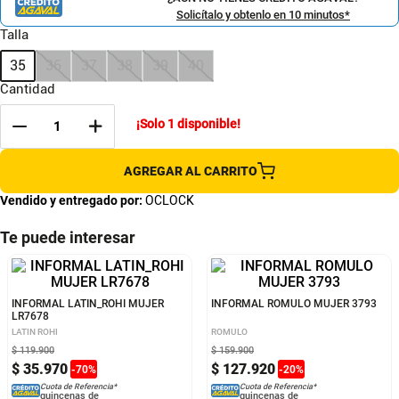
Solicítalo y obtenlo en 10 minutos*
Talla
35
36
37
38
39
40
Cantidad
¡Solo
1
disponible!
AGREGAR AL CARRITO
Vendido y entregado por:
OCLOCK
Te puede interesar