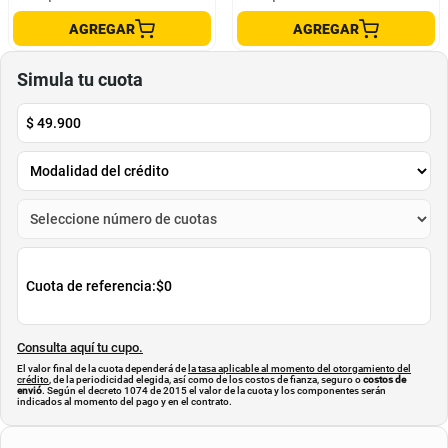
INFORMAL LATIN_ROHI MUJER
INFORMAL ROMULO MUJER 3793
LR7678
LATIN ROHI
ROMULO
$
119
.
900
$
159
.
900
$
35
.
970
$
127
.
920
-
70
%
-
20
%
Cuota de Referencia*
Cuota de Referencia*
quincenas de
quincenas de
AGREGAR
AGREGAR
Simula tu cuota
$
49.900
Cuota de referencia:
$0