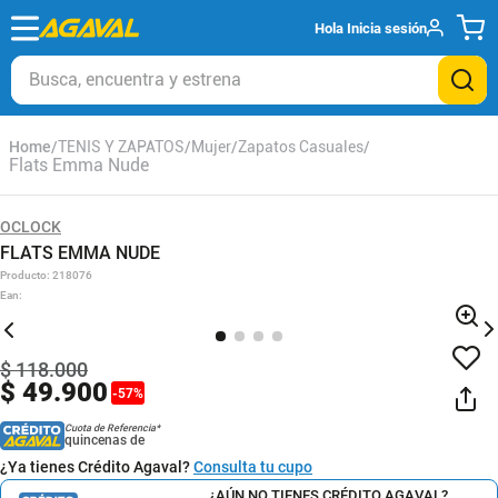
Hola
Inicia sesión
Busca, encuentra y estrena
TENIS Y ZAPATOS
Mujer
Zapatos Casuales
Flats Emma Nude
OCLOCK
FLATS EMMA NUDE
Producto
:
218076
Ean
:
$
118
.
000
$
49
.
900
-
57
%
Cuota de Referencia*
quincenas de
¿Ya tienes Crédito Agaval?
Consulta tu cupo
¿AÚN NO TIENES CRÉDITO AGAVAL?