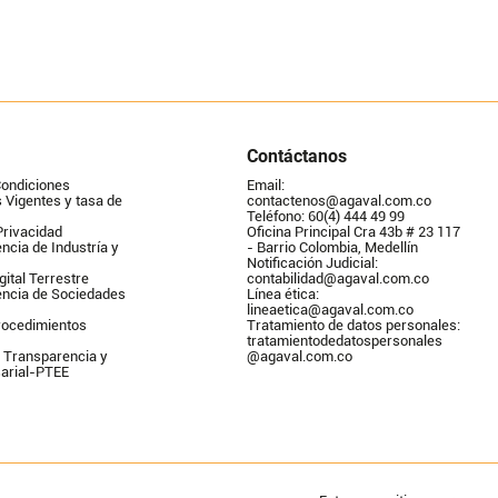
Contáctanos
Condiciones
Email: 
Vigentes y tasa de 
contactenos@agaval.com.co
Teléfono: 60(4) 444 49 99
Privacidad
Oficina Principal Cra 43b # 23 117 
ncia de Industría y 
- Barrio Colombia, Medellín
Notificación Judicial: 
gital Terrestre
contabilidad@agaval.com.co
encia de Sociedades
Línea ética: 
lineaetica@agaval.com.co 
ocedimientos 
Tratamiento de datos personales: 
tratamientodedatospersonales        
 Transparencia y 
@agaval.com.co
arial-PTEE