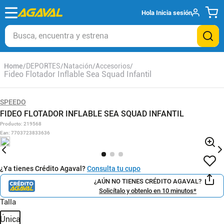
Hola
Inicia sesión
Busca, encuentra y estrena
DEPORTES
Natación
Accesorios
Fideo Flotador Inflable Sea Squad Infantil
SPEEDO
FIDEO FLOTADOR INFLABLE SEA SQUAD INFANTIL
Producto
:
219568
Ean
:
7703723833636
¿Ya tienes Crédito Agaval?
Consulta tu cupo
¿AÚN NO TIENES CRÉDITO AGAVAL?
Solicítalo y obtenlo en 10 minutos*
Talla
Única