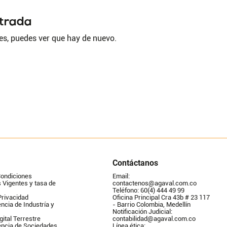
ntrada
es, puedes ver que hay de nuevo.
Contáctanos
Condiciones
Email: 
Vigentes y tasa de 
contactenos@agaval.com.co
Teléfono: 60(4) 444 49 99
Privacidad
Oficina Principal Cra 43b # 23 117 
ncia de Industría y 
- Barrio Colombia, Medellín
Notificación Judicial: 
gital Terrestre
contabilidad@agaval.com.co
encia de Sociedades
Línea ética: 