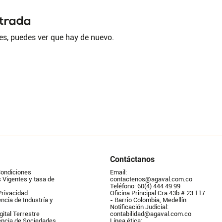
ntrada
es, puedes ver que hay de nuevo.
Contáctanos
Condiciones
Email: 
Vigentes y tasa de 
contactenos@agaval.com.co
Teléfono: 60(4) 444 49 99
Privacidad
Oficina Principal Cra 43b # 23 117 
ncia de Industría y 
- Barrio Colombia, Medellín
Notificación Judicial: 
gital Terrestre
contabilidad@agaval.com.co
encia de Sociedades
Línea ética: 