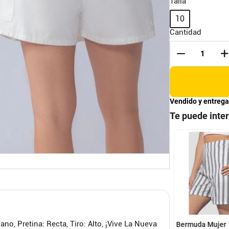
Talla
10
Cantidad
Vendido y entrega
Te puede inte
S
M
L
S
M
L
XL
aloneta Laine
Short Paq X3 Mujer
etto Slate Mujer
Multicolor Mp 76308
L
MP
12
14
ano, Pretina: Recta, Tiro: Alto, ¡Vive La Nueva
Bermuda Mujer