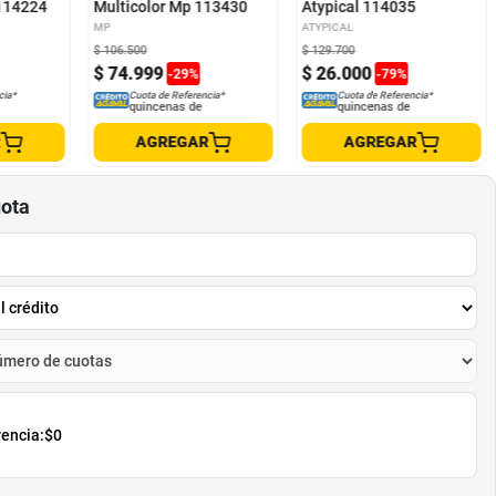
114224
Multicolor Mp 113430
Atypical 114035
MP
ATYPICAL
$
106
.
500
$
129
.
700
$
74
.
999
$
26
.
000
-
29
%
-
79
%
cia*
Cuota de Referencia*
Cuota de Referencia*
quincenas de
quincenas de
R
AGREGAR
AGREGAR
uota
rencia:
$0