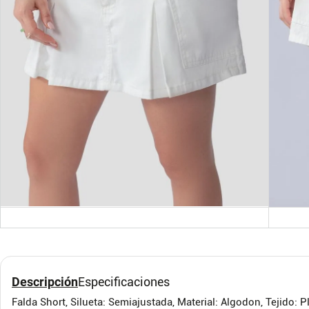
XS
XS
Short con pretina
Pant
elástica y textura gris
Palm
para mujer
TENNIS
ONEIL
Descripción
Especificaciones
Falda Short, Silueta: Semiajustada, Material: Algodon, Tejido: Pl