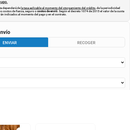
cupo.
uota dependerá de
la tasa aplicable al momento del otorgamiento del crédito
, de la periodicidad
os costos de fianza, seguro o
costos de envió
. Según el decreto 1074 de 2015 el valor de la cuota
án indicados al momento del pago y en el contrato.
nvío
ENVIAR
RECOGER
CALCULAR ENVÍO