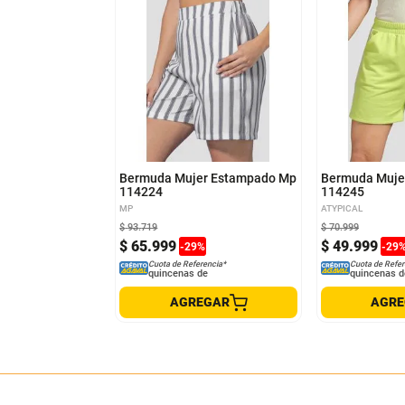
12
14
M
XL
Bermuda Mujer Estampado Mp
Bermuda Mujer
114224
114245
MP
ATYPICAL
$
93
.
719
$
70
.
999
$
65
.
999
$
49
.
999
-
29
%
-
29
Cuota de Referencia*
Cuota de Refer
quincenas de
quincenas d
AGREGAR
AGR