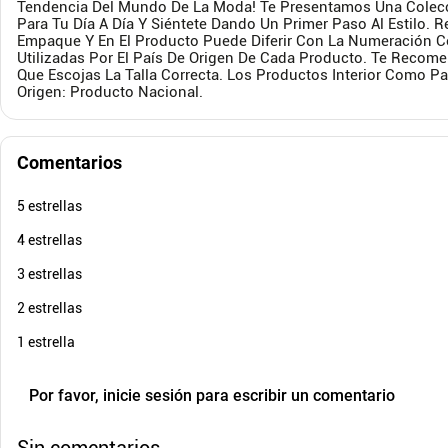
Tendencia Del Mundo De La Moda! Te Presentamos Una Colecc
Para Tu Día A Día Y Siéntete Dando Un Primer Paso Al Estilo. 
Empaque Y En El Producto Puede Diferir Con La Numeración C
$
129
.
900
Utilizadas Por El País De Origen De Cada Producto. Te Reco
$
64
.
950
$
18
-
50
%
Que Escojas La Talla Correcta. Los Productos Interior Como 
Cuota de Referencia*
Origen: Producto Nacional.
quincenas de
AGREGAR
Comentarios
5 estrellas
4 estrellas
3 estrellas
2 estrellas
1 estrella
Por favor, inicie sesión para escribir un comentario