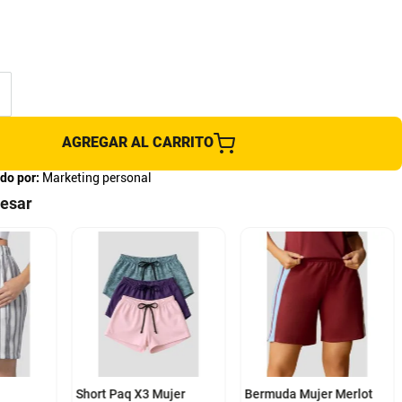
AGREGAR AL CARRITO
do por:
Marketing personal
resar
XL
XL
Short Paq X3 Mujer
Bermuda Mujer Merlot