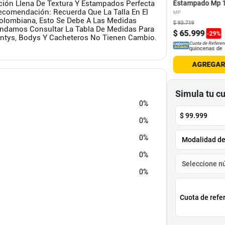
ión Llena De Textura Y Estampados Perfecta
Estampado Mp 
Recomendación: Recuerda Que La Talla En El
MP
olombiana, Esto Se Debe A Las Medidas
$
150
.
000
$
93
.
719
mendamos Consultar La Tabla De Medidas Para
9
.
900
$
37
.
500
$
65
.
999
-
75
%
-
29
%
Pantys, Bodys Y Cacheteros No Tienen Cambio.
Cuota de Referencia*
Cuota de Referencia*
Cuota de Referen
quincenas de
quincenas de
quincenas de
AGREGAR
AGREGAR
AGREGA
Simula tu c
0%
$
99.999
0%
0%
0%
0%
Cuota de refe