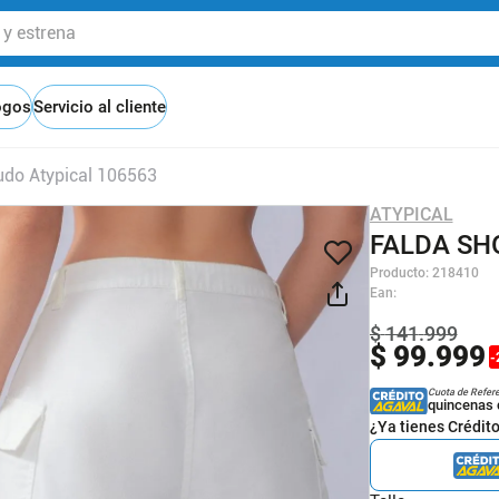
 estrena
ogos
Servicio al cliente
udo Atypical 106563
ATYPICAL
FALDA SH
Producto
:
218410
Ean
:
$
141
.
999
$
99
.
999
-
Cuota de Refer
quincenas 
¿Ya tienes Crédit