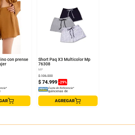
L
XL
S
M
L
XL
lino con prense
Short Paq X3 Multicolor Mp
ujer
76308
MP
$
106
.
500
$
74
.
999
-
29
%
encia*
Cuota de Referencia*
e
quincenas de
GAR
AGREGAR