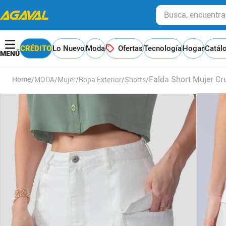
Busca, encuentra y
CRÉDITO
Lo Nuevo
Moda
Ofertas
Tecnología
Hogar
Catál
Falda Short Mujer Cr
MODA
Mujer
Ropa Exterior
Shorts