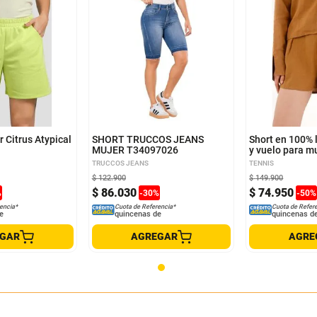
6
8
10
12
14
XS
S
M
 Citrus Atypical
SHORT TRUCCOS JEANS
Short en 100% 
MUJER T34097026
y vuelo para m
TRUCCOS JEANS
TENNIS
$
122
.
900
$
149
.
900
$
86
.
030
$
74
.
950
%
-
30
%
-
50
%
encia*
Cuota de Referencia*
Cuota de Refer
e
quincenas de
quincenas d
EGAR
AGREGAR
AGRE