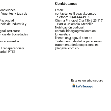
Contáctanos
Condiciones
Email: 
Vigentes y tasa de 
contactenos@agaval.com.co
Teléfono: 60(4) 444 49 99
Privacidad
Oficina Principal Cra 43b # 23 117 
ncia de Industría y 
- Barrio Colombia, Medellín
Notificación Judicial: 
gital Terrestre
contabilidad@agaval.com.co
encia de Sociedades
Línea ética: 
lineaetica@agaval.com.co 
ocedimientos 
Tratamiento de datos personales: 
tratamientodedatospersonales        
 Transparencia y 
@agaval.com.co
arial-PTEE
Este es un sitio seguro