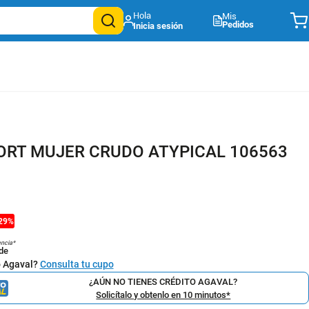
Mis
Pedidos
ORT MUJER CRUDO ATYPICAL 106563
29
%
encia*
de
o Agaval?
Consulta tu cupo
¿AÚN NO TIENES CRÉDITO AGAVAL?
Solicítalo y obtenlo en 10 minutos*