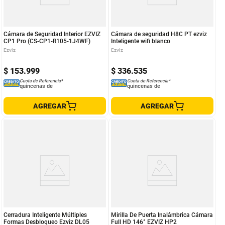
Cámara de Seguridad Interior EZVIZ
Cámara de seguridad H8C PT ezviz
CP1 Pro (CS-CP1-R105-1J4WF)
Inteligente wifi blanco
Ezviz
Ezviz
$
153
.
999
$
336
.
535
Cuota de Referencia*
Cuota de Referencia*
quincenas de
quincenas de
AGREGAR
AGREGAR
Cerradura Inteligente Múltiples
Mirilla De Puerta Inalámbrica Cámara
Formas Desbloqueo Ezviz DL05
Full HD 146° EZVIZ HP2