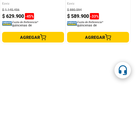
Ezviz
Ezviz
$
1
.
145
.
456
$
880
.
594
$
629
.
900
$
589
.
900
-
45
%
-
33
%
Cuota de Referencia*
Cuota de Referencia*
quincenas de
quincenas de
AGREGAR
AGREGAR