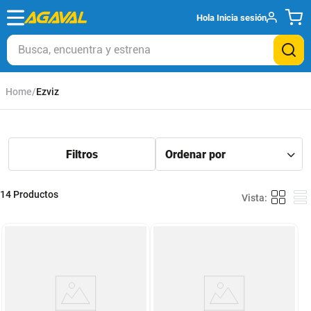
Hola
Inicia sesión
Busca, encuentra y estrena
Ezviz
14
Productos