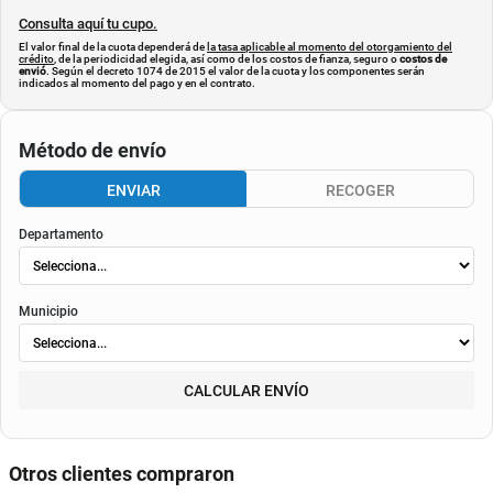
Consulta aquí tu cupo.
El valor final de la cuota dependerá de
la tasa aplicable al momento del otorgamiento del
crédito
, de la periodicidad elegida, así como de los costos de fianza, seguro o
costos de
envió
. Según el decreto 1074 de 2015 el valor de la cuota y los componentes serán
indicados al momento del pago y en el contrato.
Método de envío
ENVIAR
RECOGER
Departamento
Municipio
CALCULAR ENVÍO
Otros clientes compraron