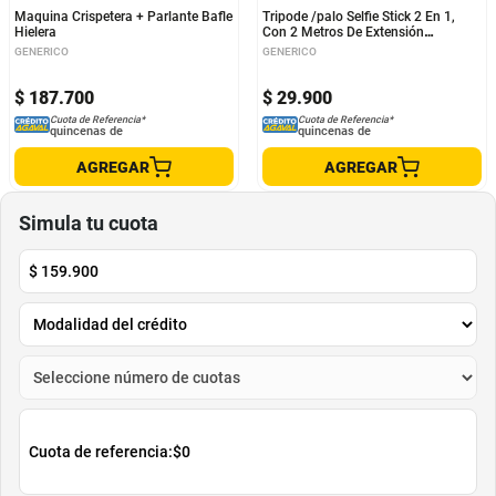
Maquina Crispetera + Parlante Bafle
Tripode /palo Selfie Stick 2 En 1,
Hielera
Con 2 Metros De Extensión
Bluetooth Para Celular
GENERICO
GENERICO
$
187
.
700
$
29
.
900
Cuota de Referencia*
Cuota de Referencia*
quincenas de
quincenas de
AGREGAR
AGREGAR
Simula tu cuota
$
159.900
Cuota de referencia:
$0