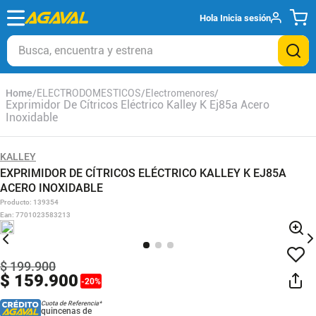
Hola
Inicia sesión
Busca, encuentra y estrena
ELECTRODOMESTICOS
Electromenores
Exprimidor De Cítricos Eléctrico Kalley K Ej85a Acero
Inoxidable
KALLEY
EXPRIMIDOR DE CÍTRICOS ELÉCTRICO KALLEY K EJ85A
ACERO INOXIDABLE
Producto
:
139354
Ean
:
7701023583213
$
199
.
900
$
159
.
900
-
20
%
Cuota de Referencia*
quincenas de