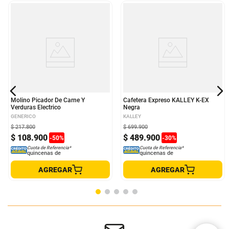
Molino Picador De Carne Y
Cafetera Expreso KALLEY K-EX
Verduras Electrico
Negra
GENERICO
KALLEY
$
217
.
800
$
699
.
900
$
108
.
900
$
489
.
900
-
50
%
-
30
%
Cuota de Referencia*
Cuota de Referencia*
quincenas de
quincenas de
AGREGAR
AGREGAR