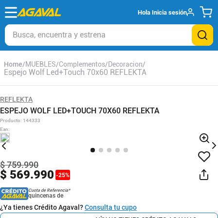
Hola
Inicia sesión
Busca, encuentra y estrena
MUEBLES
Complementos
Decoracion
Espejo Wolf Led+Touch 70x60 REFLEKTA
REFLEKTA
ESPEJO WOLF LED+TOUCH 70X60 REFLEKTA
Producto
:
144333
Ean
:
$
759
.
990
$
569
.
990
-
25
%
Cuota de Referencia*
quincenas de
¿Ya tienes Crédito Agaval?
Consulta tu cupo