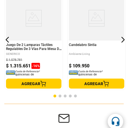
Juego De 2 Lamparas Táctiles
Candelabro Sintia
Regulables De 3 Vías Para Mesa De
Dormitorio Color Beige
GENERICO
Ambiente Living
$
1
.
578
.
781
$
1
.
315
.
651
$
109
.
950
-
16
%
Cuota de Referencia*
Cuota de Referencia*
quincenas de
quincenas de
AGREGAR
AGREGAR