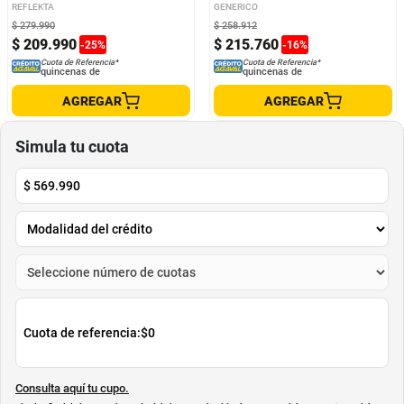
Limón
REFLEKTA
GENERICO
$
279
.
990
$
258
.
912
$
209
.
990
$
215
.
760
-
25
%
-
16
%
Cuota de Referencia*
Cuota de Referencia*
quincenas de
quincenas de
AGREGAR
AGREGAR
Simula tu cuota
$
569.990
Cuota de referencia:
$0
Consulta aquí tu cupo.