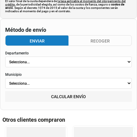
El valor final de la cuota dependerá de
la tasa aplicable al momento del otorgamiento del
crédito
, de la periodicidad elegida, así como de los costos de fianza, seguro o
costos de
envió
. Según el decreto 1074 de 2015 el valor de la cuota y los componentes serán
indicados al momento del pago y en el contrato.
Método de envío
ENVIAR
RECOGER
Departamento
Municipio
CALCULAR ENVÍO
Otros clientes compraron