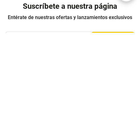
Suscríbete a nuestra página
Entérate de nuestras ofertas y lanzamientos exclusivos
Registrarme
Acepto los
Términos y condiciones
y
Política de Privacidad
Contáctanos
Sobre Agaval
Servicio al cliente
Legales