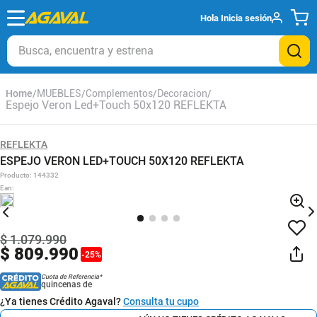
Hola
Inicia sesión
Busca, encuentra y estrena
MUEBLES
Complementos
Decoracion
Espejo Veron Led+Touch 50x120 REFLEKTA
REFLEKTA
ESPEJO VERON LED+TOUCH 50X120 REFLEKTA
Producto
:
144332
Ean
:
$
1
.
079
.
990
$
809
.
990
-
25
%
Cuota de Referencia*
quincenas de
¿Ya tienes Crédito Agaval?
Consulta tu cupo