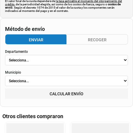
El valor final de la cuota dependerá de
la tasa aplicable al momento del otorgamiento del
crédito
, de la periodicidad elegida, así como de los costos de fianza, seguro o
costos de
envió
. Según el decreto 1074 de 2015 el valor de la cuota y los componentes serán
indicados al momento del pago y en el contrato.
Método de envío
ENVIAR
RECOGER
Departamento
Municipio
CALCULAR ENVÍO
Otros clientes compraron