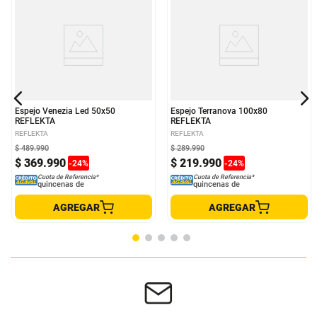
Espejo Venezia Led 50x50
Espejo Terranova 100x80
REFLEKTA
REFLEKTA
REFLEKTA
REFLEKTA
$
489
.
990
$
289
.
990
$
369
.
990
$
219
.
990
-
24
%
-
24
%
Cuota de Referencia*
Cuota de Referencia*
quincenas de
quincenas de
AGREGAR
AGREGAR