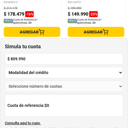
GENERICO
REFLEKTA
$
214
.
175
$
199
.
990
$
178
.
479
$
149
.
990
-
16
%
-
25
%
Cuota de Referencia*
Cuota de Referencia*
quincenas de
quincenas de
AGREGAR
AGREGAR
Simula tu cuota
$
809.990
Cuota de referencia:
$0
Consulta aquí tu cupo.