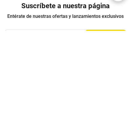
Suscríbete a nuestra página
Entérate de nuestras ofertas y lanzamientos exclusivos
Registrarme
Acepto los
Términos y condiciones
y
Política de Privacidad
Contáctanos
Sobre Agaval
Servicio al cliente
Legales