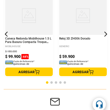
Caneca Redonda Moblihouse 1.5 L
Reloj 3D ZH006 Dorado
Para Basura Compacta Troque
Blanca
MOBLIHOUSE
GENERIC
$
180
.
000
$
99
.
900
$
59
.
900
-
44
%
Cuota de Referencia*
Cuota de Referencia*
quincenas de
quincenas de
AGREGAR
AGREGAR