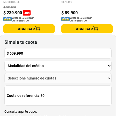
Amarillo
MOBLIHOUSE
GENERIC
$
400
.
000
$
239
.
900
$
59
.
900
-
40
%
Cuota de Referencia*
Cuota de Referencia*
quincenas de
quincenas de
AGREGAR
AGREGAR
Simula tu cuota
$
609.990
Cuota de referencia:
$0
Consulta aquí tu cupo.