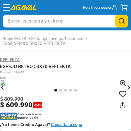
Hola
Inicia sesión
Busca, encuentra y estrena
MUEBLES
Complementos
Decoracion
Espejo Retro 50x70 REFLEKTA
REFLEKTA
ESPEJO RETRO 50X70 REFLEKTA
Producto
:
138687
Ean
:
$
809
.
990
$
609
.
990
-
24
%
Cuota de Referencia*
quincenas de
¿Ya tienes Crédito Agaval?
Consulta tu cupo