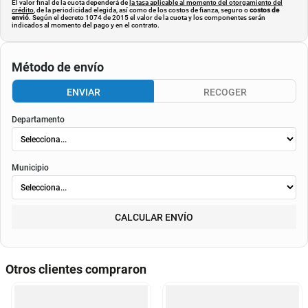
El valor final de la cuota dependerá de
la tasa aplicable al momento del otorgamiento del
crédito
, de la periodicidad elegida, así como de los costos de fianza, seguro o
costos de
envió
. Según el decreto 1074 de 2015 el valor de la cuota y los componentes serán
indicados al momento del pago y en el contrato.
Método de envío
ENVIAR
RECOGER
Departamento
Municipio
CALCULAR ENVÍO
Otros clientes compraron