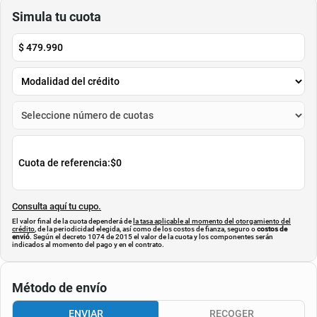
GENERIC
GENERIC
$
155
.
000
$
59
.
900
Cuota de Referencia*
Cuota de Referencia*
quincenas de
quincenas de
AGREGAR
AGREGAR
Simula tu cuota
$
479.990
Cuota de referencia:
$0
Consulta aquí tu cupo.