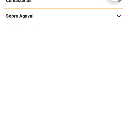
Suscríbete a nuestra página
Entérate de nuestras ofertas y lanzamientos exclusivos
Registrarme
Acepto los
Términos y condiciones
y
Política de Privacidad
Contáctanos
Sobre Agaval
Servicio al cliente
Legales