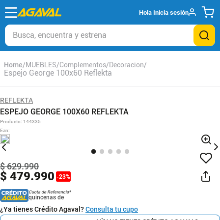
Hola
Inicia sesión
Busca, encuentra y estrena
MUEBLES
Complementos
Decoracion
Espejo George 100x60 Reflekta
REFLEKTA
ESPEJO GEORGE 100X60 REFLEKTA
Producto
:
144335
Ean
:
$
629
.
990
$
479
.
990
-
23
%
Cuota de Referencia*
quincenas de
¿Ya tienes Crédito Agaval?
Consulta tu cupo