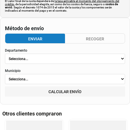
El valor final de la cuota dependerá de
la tasa aplicable al momento del otorgamiento del
crédito
, de la periodicidad elegida, así como de los costos de fianza, seguro o
costos de
envió
. Según el decreto 1074 de 2015 el valor de la cuota y los componentes serán
indicados al momento del pago y en el contrato.
Método de envío
ENVIAR
RECOGER
Departamento
Municipio
CALCULAR ENVÍO
Otros clientes compraron