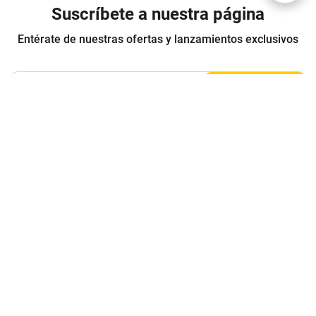
Suscríbete a nuestra página
Entérate de nuestras ofertas y lanzamientos exclusivos
Registrarme
Acepto los
Términos y condiciones
y
Política de Privacidad
Contáctanos
Sobre Agaval
Servicio al cliente
Legales