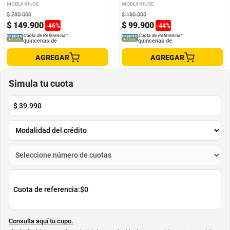
Blanca
MOBLIHOUSE
MOBLIHOUSE
$
280
.
000
$
180
.
000
$
149
.
900
$
99
.
900
-
46
%
-
44
%
Cuota de Referencia*
Cuota de Referencia*
quincenas de
quincenas de
AGREGAR
AGREGAR
Simula tu cuota
$
39.990
Cuota de referencia:
$0
Consulta aquí tu cupo.