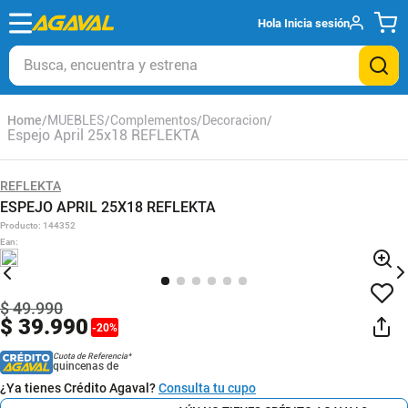
Hola
Inicia sesión
Busca, encuentra y estrena
MUEBLES
Complementos
Decoracion
Espejo April 25x18 REFLEKTA
REFLEKTA
ESPEJO APRIL 25X18 REFLEKTA
Producto
:
144352
Ean
:
$
49
.
990
$
39
.
990
-
20
%
Cuota de Referencia*
quincenas de
¿Ya tienes Crédito Agaval?
Consulta tu cupo