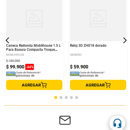
Caneca Redonda Moblihouse 1.5 L
Reloj 3D ZH018 dorado
Para Basura Compacta Troque
Blanca
MOBLIHOUSE
GENERIC
$
180
.
000
$
99
.
900
$
59
.
900
-
44
%
Cuota de Referencia*
Cuota de Referencia*
quincenas de
quincenas de
AGREGAR
AGREGAR